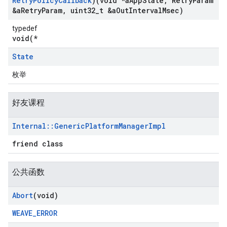
Retry
Policy
Callback
)(void *a
App
State
,
Retry
Param
&a
Retry
Param
,
uint32
_
t &a
Out
Interval
Msec)
typedef
void(*
State
枚举
好友课程
Internal
::
Generic
Platform
Manager
Impl
friend class
公共函数
Abort
(void)
WEAVE_ERROR