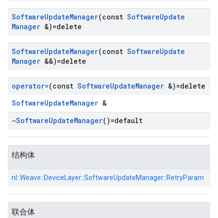
Software
Update
Manager
(const
Software
Update
Manager
&)=delete
Software
Update
Manager
(const
Software
Update
Manager
&&)=delete
operator=
(const
Software
Update
Manager
&)=delete
SoftwareUpdateManager
&
~Software
Update
Manager
()=default
结构体
nl::
Weave::
DeviceLayer::
SoftwareUpdateManager::
RetryParam
联合体