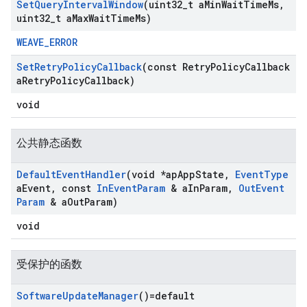
Set
Query
Interval
Window
(uint32
_
t a
Min
Wait
Time
Ms
,
uint32
_
t a
Max
Wait
Time
Ms)
WEAVE_ERROR
Set
Retry
Policy
Callback
(const Retry
Policy
Callback
a
Retry
Policy
Callback)
void
公共静态函数
Default
Event
Handler
(void *ap
App
State
,
Event
Type
a
Event
,
const
In
Event
Param
& a
In
Param
,
Out
Event
Param
& a
Out
Param)
void
受保护的函数
Software
Update
Manager
()=default