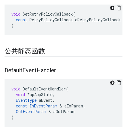
void
SetRetryPolicyCallback
(
const
RetryPolicyCallback
aRetryPolicyCallback
)
公共静态函数
Default
Event
Handler
void
DefaultEventHandler
(
void
*
apAppState
,
EventType
aEvent
,
const
InEventParam
&
aInParam
,
OutEventParam
&
aOutParam
)