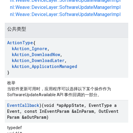
nl::Weave::DeviceLayer::SoftwareUpdateManagerImpl
nl::Weave::DeviceLayer::SoftwareUpdateManagerImpl
nl::Weave::DeviceLayer::SoftwareUpdateManagerImpl
公共类型
Action
Type
{
k
Action
_
Ignore
,
k
Action
_
Download
Now
,
k
Action
_
Download
Later
,
k
Action
_
Application
Managed
}
枚举
当软件更新可用时，应用程序可以选择以下某个操作作为
SoftwareUpdateAvailable API 事件回调的一部分。
Event
Callback
)(void *ap
App
State
,
Event
Type a
Event
,
const In
Event
Param &a
In
Param
,
Out
Event
Param &a
Out
Param)
typedef