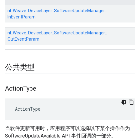
nl::
Weave::
DeviceLayer::
SoftwareUpdateManager::
InEventParam
nl::
Weave::
DeviceLayer::
SoftwareUpdateManager::
OutEventParam
公共类型
Action
Type
 ActionType
当软件更新可用时，应用程序可以选择以下某个操作作为
SoftwareUpdateAvailable API 事件回调的一部分。