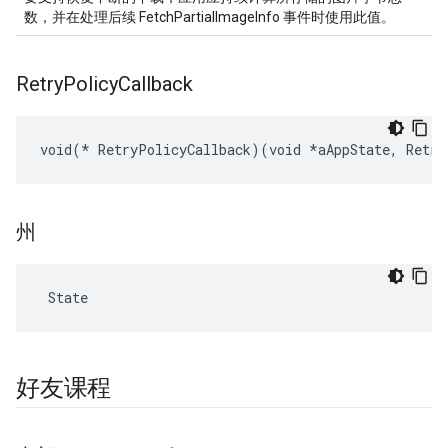
数，并在处理后续 FetchPartialImageInfo 事件时使用此值。
Retry
Policy
Callback
void(* RetryPolicyCallback)(void *aAppState, Retry
州
 State
好友课程