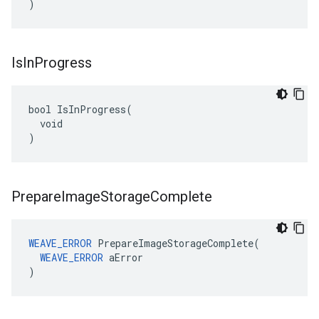
)
Is
In
Progress
bool IsInProgress(

  void

)
Prepare
Image
Storage
Complete
WEAVE_ERROR
 PrepareImageStorageComplete(

WEAVE_ERROR
 aError

)