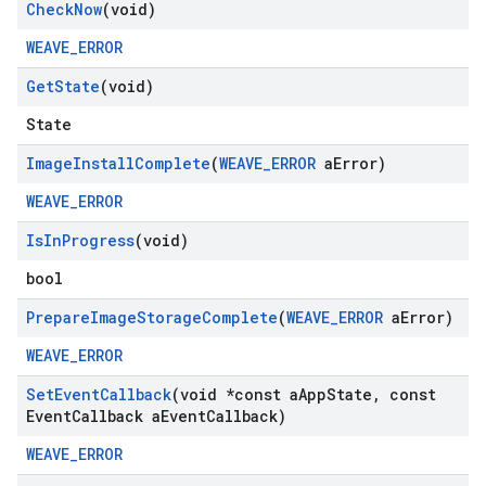
Check
Now
(void)
WEAVE_ERROR
Get
State
(void)
State
Image
Install
Complete
(
WEAVE
_
ERROR
a
Error)
WEAVE_ERROR
Is
In
Progress
(void)
bool
Prepare
Image
Storage
Complete
(
WEAVE
_
ERROR
a
Error)
WEAVE_ERROR
Set
Event
Callback
(void *const a
App
State
,
const
Event
Callback a
Event
Callback)
WEAVE_ERROR