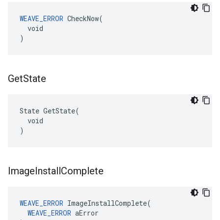
WEAVE_ERROR
 CheckNow(

  void

)
Get
State
State GetState(

  void

)
Image
Install
Complete
WEAVE_ERROR
 ImageInstallComplete(

WEAVE_ERROR
 aError
