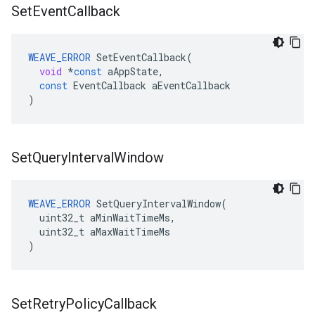
Set
Event
Callback
WEAVE_ERROR
SetEventCallback
(
void
*
const
aAppState
,
const
EventCallback
aEventCallback
)
Set
Query
Interval
Window
WEAVE_ERROR
 SetQueryIntervalWindow(

  uint32_t aMinWaitTimeMs,

  uint32_t aMaxWaitTimeMs

)
Set
Retry
Policy
Callback