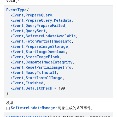
void(*
Event
Type
{
k
Event
_
Prepare
Query
,
k
Event
_
Prepare
Query
_
Metadata
,
k
Event
_
Query
Prepare
Failed
,
k
Event
_
Query
Sent
,
k
Event
_
Software
Update
Available
,
k
Event
_
Fetch
Partial
Image
Info
,
k
Event
_
Prepare
Image
Storage
,
k
Event
_
Start
Image
Download
,
k
Event
_
Store
Image
Block
,
k
Event
_
Compute
Image
Integrity
,
k
Event
_
Reset
Partial
Image
Info
,
k
Event
_
Ready
To
Install
,
k
Event
_
Start
Install
Image
,
k
Event
_
Finished
,
k
Event
_
Default
Check
= 100
}
枚举
SoftwareUpdateManager
由
对象生成的 API 事件。