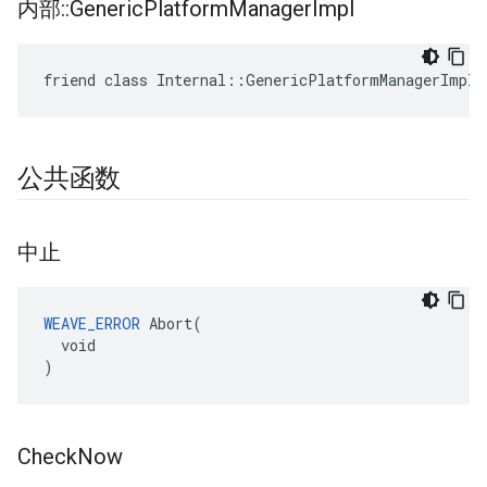
内部
::
Generic
Platform
Manager
Impl
friend class Internal::GenericPlatformManagerImpl
公共函数
中止
WEAVE_ERROR
 Abort(

  void

)
Check
Now