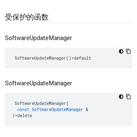
受保护的函数
Software
Update
Manager
 SoftwareUpdateManager()=default
Software
Update
Manager
SoftwareUpdateManager
(
const
SoftwareUpdateManager
&
)
=
delete