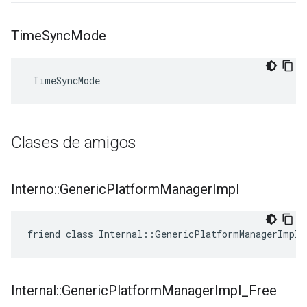
Time
Sync
Mode
 TimeSyncMode
Clases de amigos
Interno
::
Generic
Platform
Manager
Impl
friend class Internal::GenericPlatformManagerImpl
Internal
::
Generic
Platform
Manager
Impl
_
Free