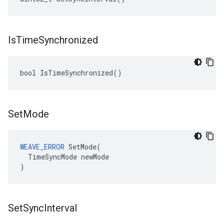
Is
Time
Synchronized
bool IsTimeSynchronized()
Set
Mode
WEAVE_ERROR
 SetMode(

  TimeSyncMode newMode

)
Set
Sync
Interval