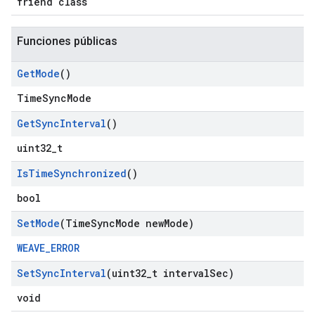
friend class
Funciones públicas
Get
Mode
()
TimeSyncMode
Get
Sync
Interval
()
uint32_t
Is
Time
Synchronized
()
bool
Set
Mode
(Time
Sync
Mode new
Mode)
WEAVE_ERROR
Set
Sync
Interval
(uint32
_
t interval
Sec)
void