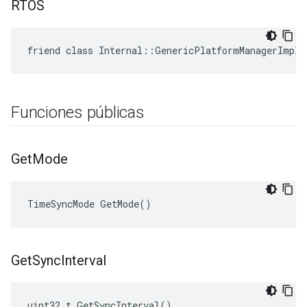
RTOS
friend class Internal::GenericPlatformManagerImpl_
Funciones públicas
Get
Mode
TimeSyncMode GetMode()
Get
Sync
Interval
uint32_t GetSyncInterval()