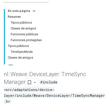
En esta página
Resumen
Tipos públicos
Clases de amigos
Funciones públicas
Funciones protegidas
Tipos públicos
TimeSyncMode
Clases de amigos
nl
::
Weave
::
Device
Layer
::
Time
Sync
Manager
#include
<src/adaptations/device-
layer/include/Weave/DeviceLayer/TimeSyncManager
.h>