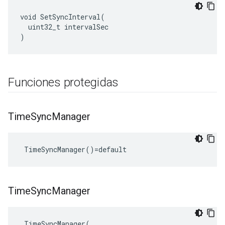
void SetSyncInterval(

  uint32_t intervalSec

)
Funciones protegidas
Time
Sync
Manager
 TimeSyncManager()=default
Time
Sync
Manager
TimeSyncManager
(