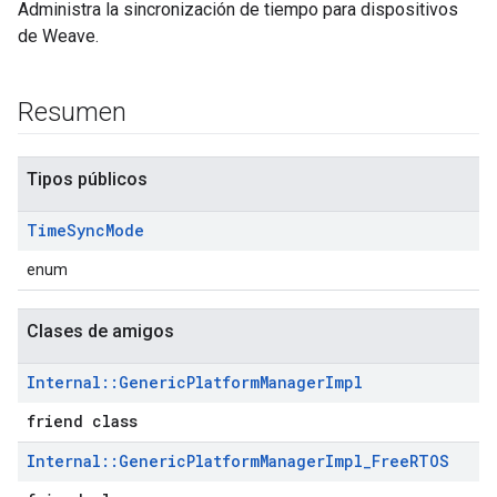
Administra la sincronización de tiempo para dispositivos
de Weave.
Resumen
Tipos públicos
Time
Sync
Mode
enum
Clases de amigos
Internal
::
Generic
Platform
Manager
Impl
friend class
Internal
::
Generic
Platform
Manager
Impl
_
Free
RTOS