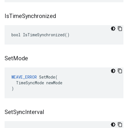
Is
Time
Synchronized
bool IsTimeSynchronized()
Set
Mode
WEAVE_ERROR
 SetMode(

  TimeSyncMode newMode

)
Set
Sync
Interval