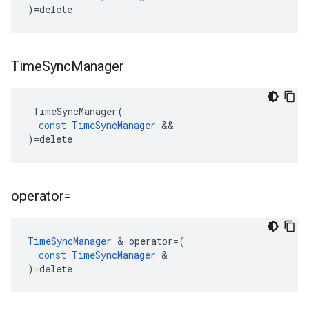
)
=
delete
Time
Sync
Manager
TimeSyncManager
(
const
TimeSyncManager
&&
)
=
delete
operator=
TimeSyncManager
&
operator
=
(
const
TimeSyncManager
&
)
=
delete