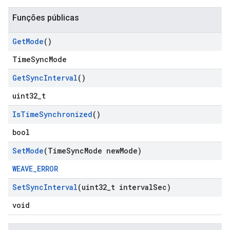
Funções públicas
Get
Mode
()
TimeSyncMode
Get
Sync
Interval
()
uint32_t
Is
Time
Synchronized
()
bool
Set
Mode
(Time
Sync
Mode new
Mode)
WEAVE_ERROR
Set
Sync
Interval
(uint32
_
t interval
Sec)
void