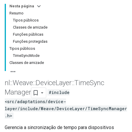
Nesta página
Resumo
Tipos públicos
Classes de amizade
Funções públicas
Funções protegidas
Tipos públicos
TimeSyncMode
Classes de amizade
nl
::
Weave
::
Device
Layer
::
Time
Sync
Manager
#include
<src/adaptations/device-
layer/include/Weave/DeviceLayer/TimeSyncManager
.h>
Gerencia a sincronização de tempo para dispositivos