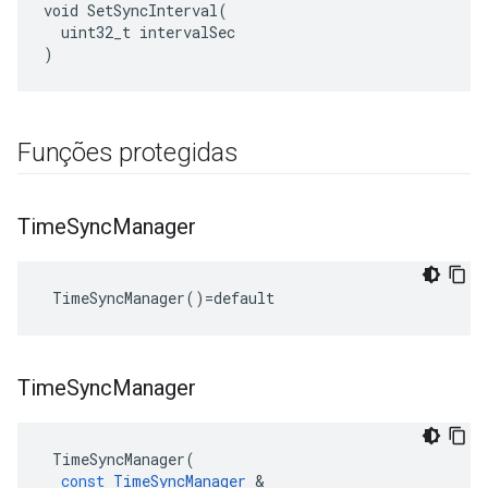
void SetSyncInterval(

  uint32_t intervalSec

)
Funções protegidas
Time
Sync
Manager
 TimeSyncManager()=default
Time
Sync
Manager
TimeSyncManager
(
const
TimeSyncManager
&