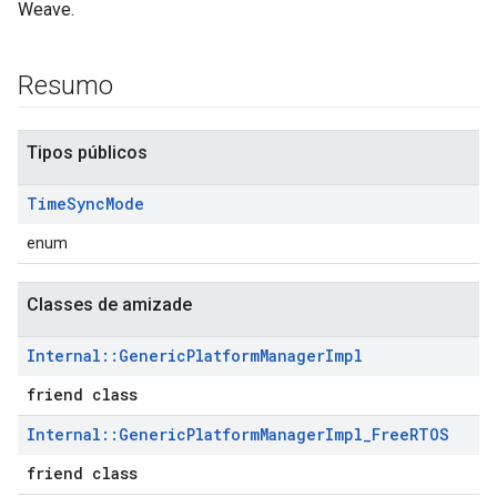
Weave.
Resumo
Tipos públicos
Time
Sync
Mode
enum
Classes de amizade
Internal
::
Generic
Platform
Manager
Impl
friend class
Internal
::
Generic
Platform
Manager
Impl
_
Free
RTOS
friend class