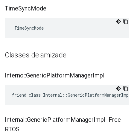
Time
Sync
Mode
 TimeSyncMode
Classes de amizade
Interno
::
Generic
Platform
Manager
Impl
friend class Internal::GenericPlatformManagerImpl
Internal
::
Generic
Platform
Manager
Impl
_
Free
RTOS