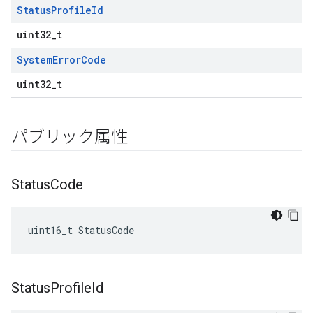
Status
Profile
Id
uint32_t
System
Error
Code
uint32_t
パブリック属性
Status
Code
uint16_t StatusCode
Status
Profile
Id