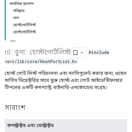
পাবলিক ফাংশন
পরিষ্কার
পান
হোস্টপোর্টলিস্ট
হোস্টপোর্টলিস্ট
nl
::
বুনা
::
হোস্টপোর্টলিস্ট
#include
<src/lib/core/HostPortList.h>
হোস্ট পোর্ট লিস্ট পরিচালনা এবং ম্যানিপুলেট করার জন্য, ওয়েভ
সার্ভিস ডিরেক্টরির সাথে যুক্ত হোস্ট এবং পোর্ট আইডেন্টিফায়ার
টিপলের একটি কমপ্যাক্ট, বাইনারি-এনকোডেড সংগ্রহ।
সারাংশ
কনস্ট্রাক্টর এবং ডেস্ট্রাক্টর