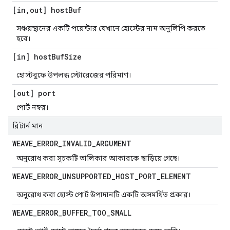
[in
,
out] host
Buf
সঞ্চয়স্থানের একটি পয়েন্টার যেখানে হোস্টের নাম অনুলিপি করতে
হবে।
[in] host
Buf
Size
হোস্টবুফে উপলব্ধ স্টোরেজের পরিমাণ।
[out] port
পোর্ট নম্বর।
রিটার্ন মান
WEAVE
_
ERROR
_
INVALID
_
ARGUMENT
অনুরোধ করা সূচকটি তালিকার আকারকে ছাড়িয়ে গেছে।
WEAVE
_
ERROR
_
UNSUPPORTED
_
HOST
_
PORT
_
ELEMENT
অনুরোধ করা হোস্ট পোর্ট উপাদানটি একটি অসমর্থিত প্রকার।
WEAVE
_
ERROR
_
BUFFER
_
TOO
_
SMALL