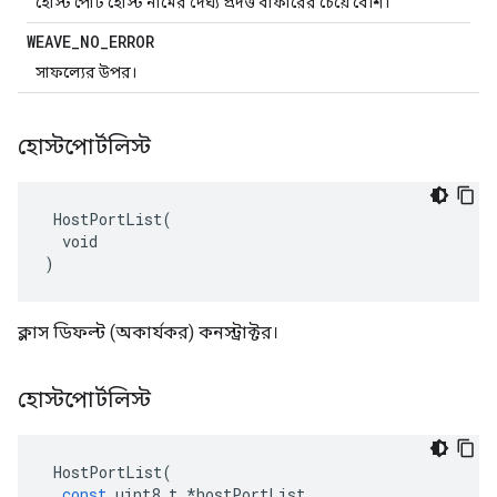
হোস্ট পোর্ট হোস্ট নামের দৈর্ঘ্য প্রদত্ত বাফারের চেয়ে বেশি।
WEAVE
_
NO
_
ERROR
সাফল্যের উপর।
হোস্টপোর্টলিস্ট
 HostPortList(

  void

)
ক্লাস ডিফল্ট (অকার্যকর) কনস্ট্রাক্টর।
হোস্টপোর্টলিস্ট
HostPortList
(
const
uint8_t
*
hostPortList
,