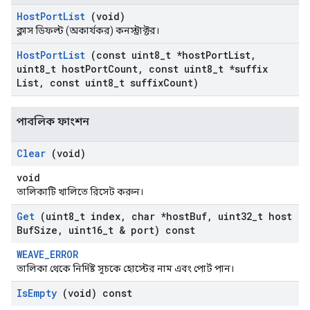
Host
Port
List
(void)
ক্লাস ডিফল্ট (অকার্যকর) কনস্ট্রাক্টর।
Host
Port
List
(const uint8
_
t *host
Port
List
,
uint8
_
t host
Port
Count
,
const uint8
_
t *suffix
List
,
const uint8
_
t suffix
Count)
পাবলিক ফাংশন
Clear
(void)
void
তালিকাটি খালিতে রিসেট করুন।
Get
(uint8
_
t index
,
char *host
Buf
,
uint32
_
t host
Buf
Size
,
uint16
_
t & port) const
WEAVE_ERROR
তালিকা থেকে নির্দিষ্ট সূচকে হোস্টের নাম এবং পোর্ট পান।
Is
Empty
(void) const