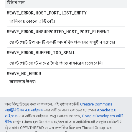
রিটার্ন মান
WEAVE
_
ERROR
_
HOST
_
PORT
_
LIST
_
EMPTY
তালিকায় কোনো এন্ট্রি নেই।
WEAVE
_
ERROR
_
UNSUPPORTED
_
HOST
_
PORT
_
ELEMENT
হোস্ট পোর্ট উপাদানটি একটি অসমর্থিত প্রকারের সম্মুখীন হয়েছে৷
WEAVE
_
ERROR
_
BUFFER
_
TOO
_
SMALL
হোস্ট পোর্ট হোস্ট নামের দৈর্ঘ্য প্রদত্ত বাফারের চেয়ে বেশি।
WEAVE
_
NO
_
ERROR
সাফল্যের উপর।
অন্য কিছু উল্লেখ করা না থাকলে, এই পৃষ্ঠার কন্টেন্ট
Creative Commons
অ্যাট্রিবিউশন 4.0 লাইসেন্স
-এর অধীনে এবং কোডের স্যাম্পেল
Apache 2.0
লাইসেন্স
-এর অধীনে লাইসেন্স প্রাপ্ত। আরও জানতে,
Google Developers সাইট
নীতি
দেখুন। Java হল Oracle এবং/অথবা তার অ্যাফিলিয়েট সংস্থার রেজিস্টার্ড
ট্রেডমার্ক। OPENTHREAD ও এর সম্পর্কিত চিহ্ন হল Thread Group-এর