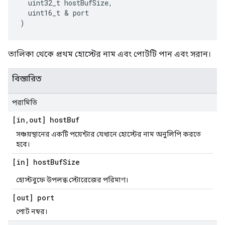
  uint32_t hostBufSize,

  uint16_t & port

)
তালিকা থেকে প্রথম হোস্টের নাম এবং পোর্টটি পান এবং সরান।
বিস্তারিত
পরামিতি
[in
,
out] host
Buf
সঞ্চয়স্থানের একটি পয়েন্টার যেখানে হোস্টের নাম অনুলিপি করতে
হবে।
[in] host
Buf
Size
হোস্টবুফে উপলব্ধ স্টোরেজের পরিমাণ।
[out] port
পোর্ট নম্বর।