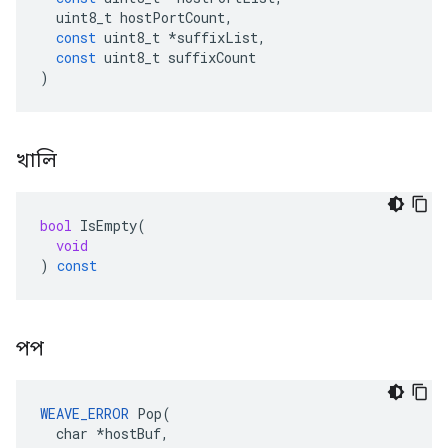
uint8_t
hostPortCount
,
const
uint8_t
*
suffixList
,
const
uint8_t
suffixCount
)
খালি
bool
IsEmpty
(
void
)
const
পপ
WEAVE_ERROR
 Pop(

  char *hostBuf,
