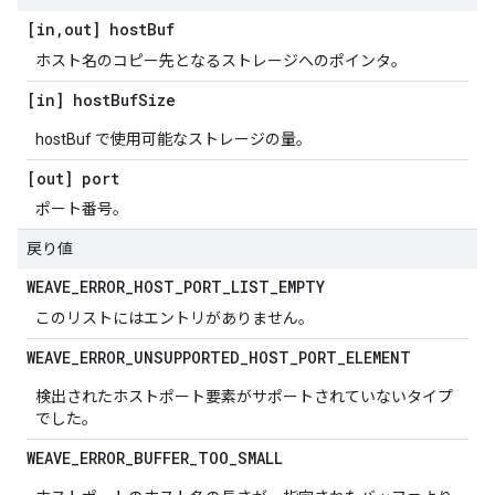
[in
,
out] host
Buf
ホスト名のコピー先となるストレージへのポインタ。
[in] host
Buf
Size
hostBuf で使用可能なストレージの量。
[out] port
ポート番号。
戻り値
WEAVE
_
ERROR
_
HOST
_
PORT
_
LIST
_
EMPTY
このリストにはエントリがありません。
WEAVE
_
ERROR
_
UNSUPPORTED
_
HOST
_
PORT
_
ELEMENT
検出されたホストポート要素がサポートされていないタイプ
でした。
WEAVE
_
ERROR
_
BUFFER
_
TOO
_
SMALL