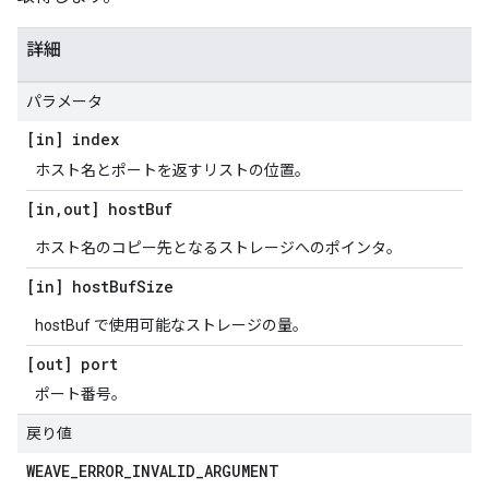
詳細
パラメータ
[in] index
ホスト名とポートを返すリストの位置。
[in
,
out] host
Buf
ホスト名のコピー先となるストレージへのポインタ。
[in] host
Buf
Size
hostBuf で使用可能なストレージの量。
[out] port
ポート番号。
戻り値
WEAVE
_
ERROR
_
INVALID
_
ARGUMENT