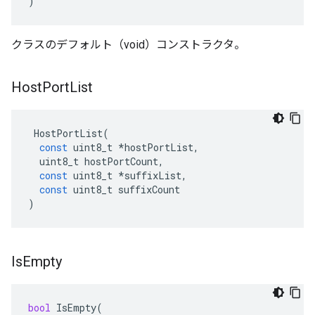
)
クラスのデフォルト（void）コンストラクタ。
Host
Port
List
HostPortList
(
const
uint8_t
*
hostPortList
,
uint8_t
hostPortCount
,
const
uint8_t
*
suffixList
,
const
uint8_t
suffixCount
)
Is
Empty
bool
IsEmpty
(