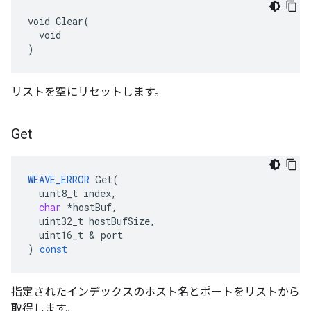
void Clear(

  void

)
リストを空にリセットします。
Get
WEAVE_ERROR
Get
(
uint8_t
index
,
char
*
hostBuf
,
uint32_t
hostBufSize
,
uint16_t
&
port
)
const
指定されたインデックスのホスト名とポートをリストから
取得します。