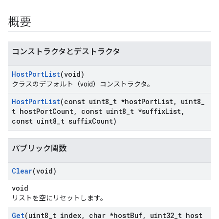
概要
コンストラクタとデストラクタ
Host
Port
List
(void)
クラスのデフォルト（void）コンストラクタ。
Host
Port
List
(const uint8
_
t *host
Port
List
,
uint8
_
t host
Port
Count
,
const uint8
_
t *suffix
List
,
const uint8
_
t suffix
Count)
パブリック関数
Clear
(void)
void
リストを空にリセットします。
Get
(uint8
_
t index
,
char *host
Buf
,
uint32
_
t host