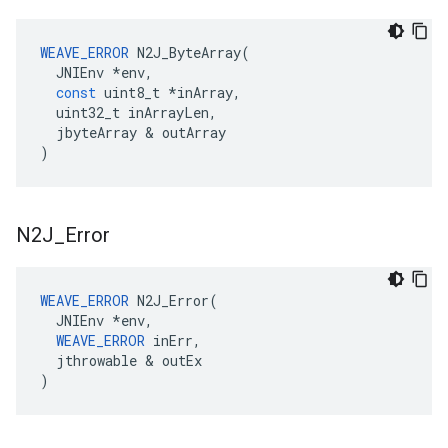
WEAVE_ERROR
N2J_ByteArray
(
JNIEnv
*
env
,
const
uint8_t
*
inArray
,
uint32_t
inArrayLen
,
jbyteArray
&
outArray
)
N2J
_
Error
WEAVE_ERROR
 N2J_Error(

  JNIEnv *env,

WEAVE_ERROR
 inErr,

  jthrowable & outEx

)