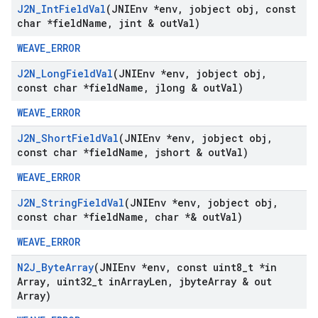
J2N
_
Int
Field
Val
(JNIEnv *env
,
jobject obj
,
const
char *field
Name
,
jint & out
Val)
WEAVE_ERROR
J2N
_
Long
Field
Val
(JNIEnv *env
,
jobject obj
,
const char *field
Name
,
jlong & out
Val)
WEAVE_ERROR
J2N
_
Short
Field
Val
(JNIEnv *env
,
jobject obj
,
const char *field
Name
,
jshort & out
Val)
WEAVE_ERROR
J2N
_
String
Field
Val
(JNIEnv *env
,
jobject obj
,
const char *field
Name
,
char *& out
Val)
WEAVE_ERROR
N2J
_
Byte
Array
(JNIEnv *env
,
const uint8
_
t *in
Array
,
uint32
_
t in
Array
Len
,
jbyte
Array & out
Array)