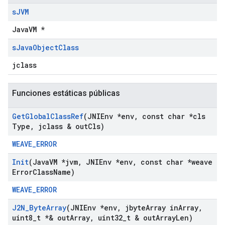
s
JVM
JavaVM *
s
Java
Object
Class
jclass
Funciones estáticas públicas
Get
Global
Class
Ref
(JNIEnv *env
,
const char *cls
Type
,
jclass & out
Cls)
WEAVE_ERROR
Init
(Java
VM *jvm
,
JNIEnv *env
,
const char *weave
Error
Class
Name)
WEAVE_ERROR
J2N
_
Byte
Array
(JNIEnv *env
,
jbyte
Array in
Array
,
uint8
_
t *& out
Array
,
uint32
_
t & out
Array
Len)