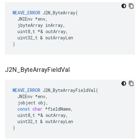
WEAVE_ERROR
 J2N_ByteArray(

  JNIEnv 
*env,
  jbyteArray inArray,
  uint8_t *
& outArray,

  uint32_t & outArrayLen

)
J2N
_
Byte
Array
Field
Val
WEAVE_ERROR
J2N_ByteArrayFieldVal
(
JNIEnv
*
env
,
jobject
obj
,
const
char
*
fieldName
,
uint8_t
*&
outArray
,
uint32_t
&
outArrayLen
)