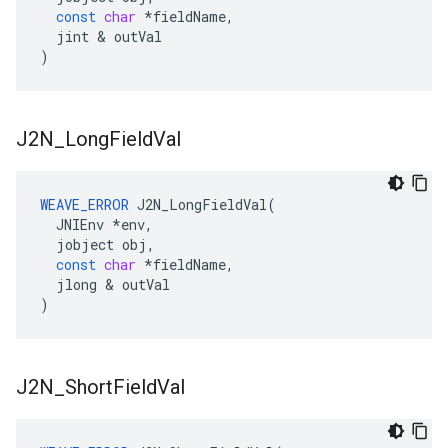
const
char
*
fieldName
,
jint
&
outVal
)
J2N
_
Long
Field
Val
WEAVE_ERROR
J2N_LongFieldVal
(
JNIEnv
*
env
,
jobject
obj
,
const
char
*
fieldName
,
jlong
&
outVal
)
J2N
_
Short
Field
Val