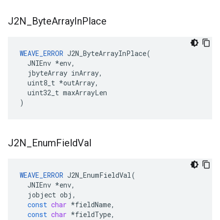
J2N
_
Byte
Array
In
Place
WEAVE_ERROR
 J2N_ByteArrayInPlace(

  JNIEnv *env,

  jbyteArray inArray,

  uint8_t *outArray,

  uint32_t maxArrayLen

)
J2N
_
Enum
Field
Val
WEAVE_ERROR
J2N_EnumFieldVal
(
JNIEnv
*
env
,
jobject
obj
,
const
char
*
fieldName
,
const
char
*
fieldType
,