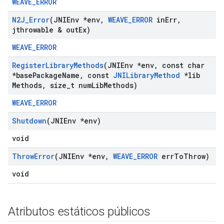
WEAVE_ERROR
N2J
_
Error
(JNIEnv *env
,
WEAVE
_
ERROR
in
Err
,
jthrowable & out
Ex)
WEAVE_ERROR
Register
Library
Methods
(JNIEnv *env
,
const char
*base
Package
Name
,
const
JNILibrary
Method
*lib
Methods
,
size
_
t num
Lib
Methods)
WEAVE_ERROR
Shutdown
(JNIEnv *env)
void
Throw
Error
(JNIEnv *env
,
WEAVE
_
ERROR
err
To
Throw)
void
Atributos estáticos públicos