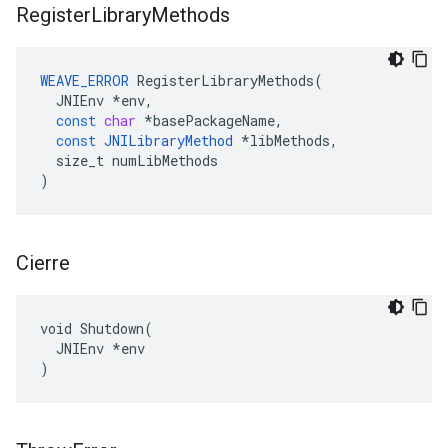
Register
Library
Methods
WEAVE_ERROR
RegisterLibraryMethods
(
JNIEnv
*
env
,
const
char
*
basePackageName
,
const
JNILibraryMethod
*
libMethods
,
size_t
numLibMethods
)
Cierre
void Shutdown(

  JNIEnv *env

)