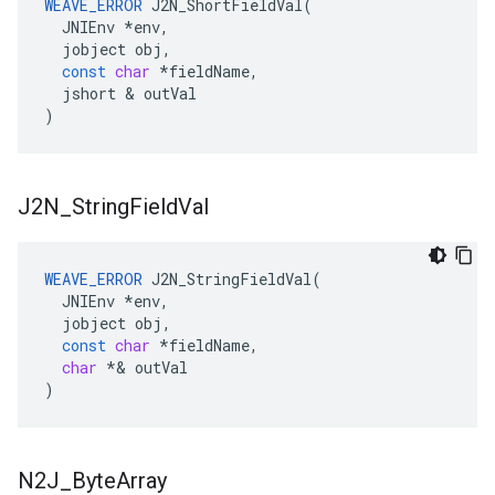
WEAVE_ERROR
J2N_ShortFieldVal
(
JNIEnv
*
env
,
jobject
obj
,
const
char
*
fieldName
,
jshort
&
outVal
)
J2N
_
String
Field
Val
WEAVE_ERROR
J2N_StringFieldVal
(
JNIEnv
*
env
,
jobject
obj
,
const
char
*
fieldName
,
char
*&
outVal
)
N2J
_
Byte
Array