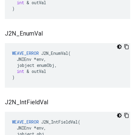
int
&
outVal
)
J2N
_
Enum
Val
WEAVE_ERROR
J2N_EnumVal
(
JNIEnv
*
env
,
jobject
enumObj
,
int
&
outVal
)
J2N
_
Int
Field
Val
WEAVE_ERROR
J2N_IntFieldVal
(
JNIEnv
*
env
,
jobject
obj
,