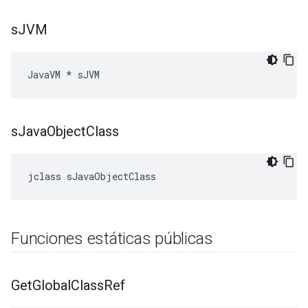
s
JVM
JavaVM * sJVM
s
Java
Object
Class
jclass sJavaObjectClass
Funciones estáticas públicas
Get
Global
Class
Ref