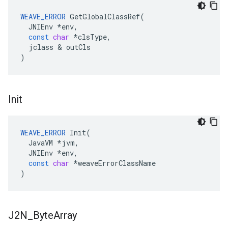
WEAVE_ERROR
GetGlobalClassRef
(
JNIEnv
*
env
,
const
char
*
clsType
,
jclass
&
outCls
)
Init
WEAVE_ERROR
Init
(
JavaVM
*
jvm
,
JNIEnv
*
env
,
const
char
*
weaveErrorClassName
)
J2N
_
Byte
Array