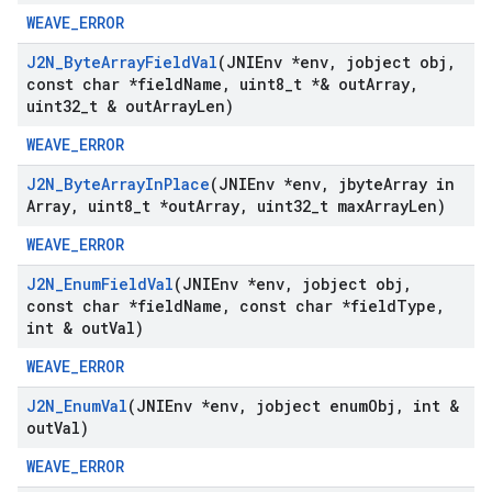
WEAVE_ERROR
J2N
_
Byte
Array
Field
Val
(JNIEnv *env
,
jobject obj
,
const char *field
Name
,
uint8
_
t *& out
Array
,
uint32
_
t & out
Array
Len)
WEAVE_ERROR
J2N
_
Byte
Array
In
Place
(JNIEnv *env
,
jbyte
Array in
Array
,
uint8
_
t *out
Array
,
uint32
_
t max
Array
Len)
WEAVE_ERROR
J2N
_
Enum
Field
Val
(JNIEnv *env
,
jobject obj
,
const char *field
Name
,
const char *field
Type
,
int & out
Val)
WEAVE_ERROR
J2N
_
Enum
Val
(JNIEnv *env
,
jobject enum
Obj
,
int &
out
Val)
WEAVE_ERROR