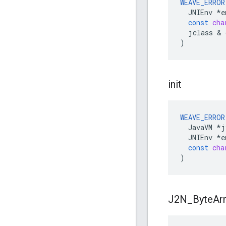
WEAVE_ERROR
JNIEnv
*
e
const
cha
jclass
&
)
init
WEAVE_ERROR
JavaVM
*
j
JNIEnv
*
e
const
cha
)
J2N
_
Byte
Ar