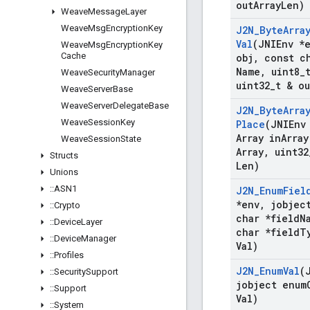
out
Array
Len)
Weave
Message
Layer
Weave
Msg
Encryption
Key
J2N
_
Byte
Arra
Val
(JNIEnv *
Weave
Msg
Encryption
Key
Cache
obj
,
const ch
Name
,
uint8
_
Weave
Security
Manager
uint32
_
t & ou
Weave
Server
Base
Weave
Server
Delegate
Base
J2N
_
Byte
Arra
Weave
Session
Key
Place
(JNIEnv
Array in
Array
Weave
Session
State
Array
,
uint32
Structs
Len)
Unions
::
ASN1
J2N
_
Enum
Fiel
*env
,
jobject
::
Crypto
char *field
N
::
Device
Layer
char *field
T
::
Device
Manager
Val)
::
Profiles
J2N
_
Enum
Val
(
::
Security
Support
jobject enum
::
Support
Val)
::
System