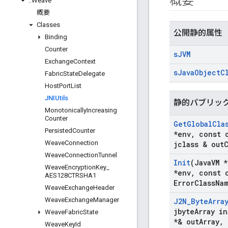
概要
::
Weave
概要
Classes
公開静的属性
Binding
Counter
s
JVM
Exchange
Context
s
Java
Object
C
Fabric
State
Delegate
Host
Port
List
JNIUtils
静的パブリッ
Monotonically
Increasing
Counter
Get
Global
Cla
Persisted
Counter
*env
,
const c
Weave
Connection
jclass & out
Weave
Connection
Tunnel
Init
(Java
VM *
Weave
Encryption
Key
_
*env
,
const c
AES128CTRSHA1
Error
Class
Na
Weave
Exchange
Header
Weave
Exchange
Manager
J2N
_
Byte
Arra
jbyte
Array in
Weave
Fabric
State
*& out
Array
,
Weave
Key
Id