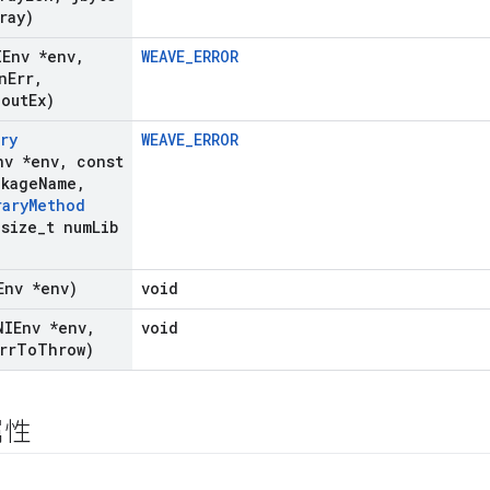
ray)
IEnv *env
,
WEAVE_ERROR
n
Err
,
 out
Ex)
ry
WEAVE_ERROR
nv *env
,
const
ckage
Name
,
rary
Method
size
_
t num
Lib
Env *env)
void
NIEnv *env
,
void
rr
To
Throw)
属性