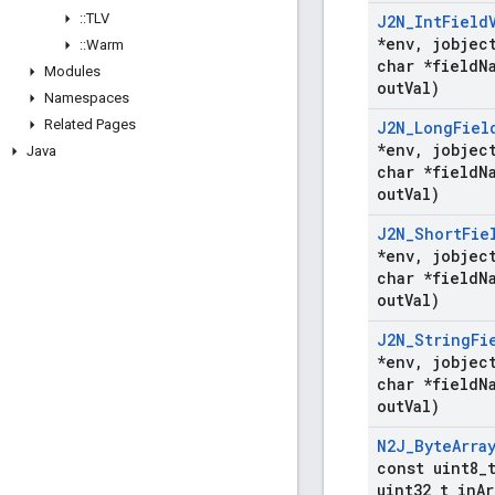
::
TLV
J2N
_
Int
Field
*env
,
jobject
::
Warm
char *field
N
Modules
out
Val)
Namespaces
Related Pages
J2N
_
Long
Fiel
*env
,
jobject
Java
char *field
N
out
Val)
J2N
_
Short
Fie
*env
,
jobject
char *field
N
out
Val)
J2N
_
String
Fi
*env
,
jobject
char *field
N
out
Val)
N2J
_
Byte
Arra
const uint8
_
uint32
_
t in
Ar