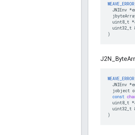
WEAVE_ERROR
  JNIEnv 
*e
  jbyteArra
  uint8_t *
  uint32_t 
)
J2N
_
Byte
Ar
WEAVE_ERROR
JNIEnv
*
e
jobject
o
const
cha
uint8_t
*
uint32_t
)