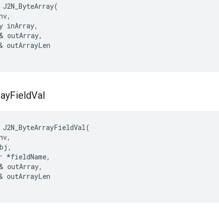
 J2N_ByteArray(

nv,
y inArray,
& outArray,

& outArrayLen

ray
Field
Val
J2N_ByteArrayFieldVal
(
nv
,
bj
,
r
*
fieldName
,
&
outArray
,
&
outArrayLen