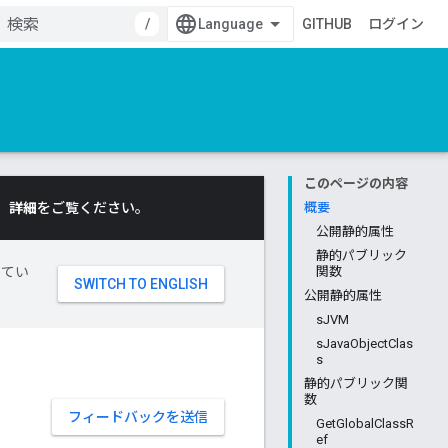
/
GITHUB
ログイン
このページの内容
。
詳細
をご覧ください。
概要
公開静的属性
静的パブリック
してい
関数
公開静的属性
sJVM
sJavaObjectClas
s
静的パブリック関
数
フィードバックを送信
GetGlobalClassR
ef