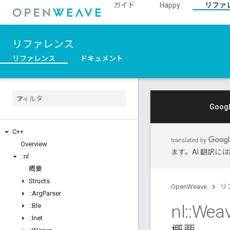
ガイド
Happy
リファ
リファレンス
リファレンス
ドキュメント
Goo
C++
Overview
ます。AI 翻訳
::
nl
概要
Structs
OpenWeave
リ
::
Arg
Parser
nl
::
Wea
::
Ble
::
Inet