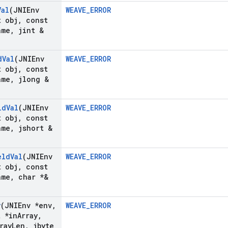
Val
(JNIEnv
WEAVE_ERROR
 obj
,
const
ame
,
jint &
d
Val
(JNIEnv
WEAVE_ERROR
 obj
,
const
ame
,
jlong &
ld
Val
(JNIEnv
WEAVE_ERROR
 obj
,
const
ame
,
jshort &
eld
Val
(JNIEnv
WEAVE_ERROR
 obj
,
const
ame
,
char *&
y
(JNIEnv *env
,
WEAVE_ERROR
t *in
Array
,
ray
Len
,
jbyte