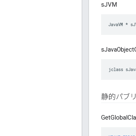
s
JVM
JavaVM * sJ
s
Java
Object
jclass sJav
静的パブ
Get
Global
Cl