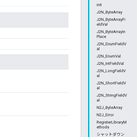
init
J2N_ByteArray
J2N_ByteArrayFi
eldVal
J2N_ByteArrayIn
Place
J2N_EnumFieldV
al
J2N_EnumVal
J2N_IntFieldVal
J2N_LongFieldV
al
J2N_ShortFieldV
al
J2N_StringFieldV
al
N2J_ByteArray
N2J_Error
RegisterLibraryM
ethods
シャットダウン