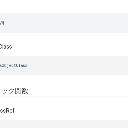
VM
Class
aObjectClass
リック関数
ass
Ref