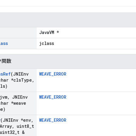
JavaVM *
lass
jclass
ク関数
ss
Ref
(JNIEnv
WEAVE_ERROR
har *cls
Type
,
Cls)
jvm
,
JNIEnv
WEAVE_ERROR
har *weave
me)
y
(JNIEnv *env
,
WEAVE_ERROR
Array
,
uint8
_
t
uint32
_
t &