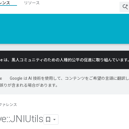
レンス
リソース
gle は、黒人コミュニティのための人種的公平の促進に取り組んでいます
Google は AI 技術を使用して、コンテンツをご希望の言語に翻訳
には誤りが含まれる場合があります。
ファレンス
ve
::
JNIUtils