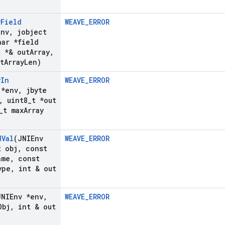
y
Field
WEAVE_ERROR
env
,
jobject
ar *field
t *& out
Array
,
t
Array
Len)
y
In
WEAVE_ERROR
 *env
,
jbyte
,
uint8
_
t *out
_
t max
Array
d
Val
(JNIEnv
WEAVE_ERROR
 obj
,
const
ame
,
const
ype
,
int & out
JNIEnv *env
,
WEAVE_ERROR
Obj
,
int & out