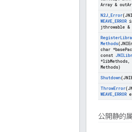
Array & out
Ar
N2J
_
Error
(JN
WEAVE
_
ERROR
i
jthrowable &
Register
Libra
Methods
(JNIE
char *base
Pa
const
JNILib
*lib
Methods
,
Methods)
Shutdown
(JNI
Throw
Error
(J
WEAVE
_
ERROR
e
公開静的