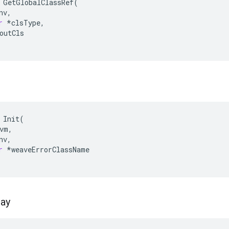
GetGlobalClassRef
(
nv
,
r
*
clsType
,
outCls
Init
(
vm
,
nv
,
r
*
weaveErrorClassName
ray