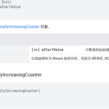
 Init(

aStartValue

callyIncreasingCounter
对象。
[in] a
Start
Value
计数器的起始
出现故障时为 Weave 错误代码，否则为 WEAVE_NO
ly
Increasing
Counter
llyIncreasingCounter(
