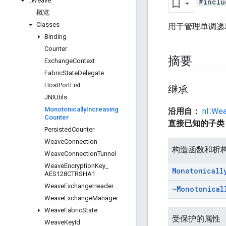
::
Weave
#inclu
概览
Classes
用于管理单调递
Binding
Counter
摘要
Exchange
Context
Fabric
State
Delegate
Host
Port
List
继承
JNIUtils
Monotonically
Increasing
沿用自：
nl::We
Counter
直接已知的子
Persisted
Counter
Weave
Connection
构造函数和析
Weave
Connection
Tunnel
Weave
Encryption
Key
_
Monotonicall
AES128CTRSHA1
Weave
Exchange
Header
~Monotonical
Weave
Exchange
Manager
Weave
Fabric
State
受保护的属性
Weave
Key
Id