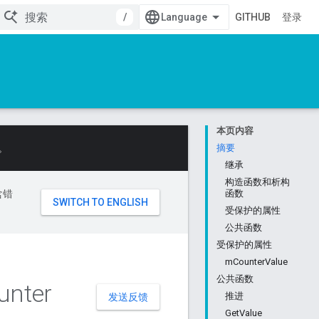
/
GITHUB
登录
本页内容
。
摘要
继承
构造函数和析构
含错
函数
受保护的属性
公共函数
受保护的属性
mCounterValue
公共函数
unter
推进
发送反馈
GetValue