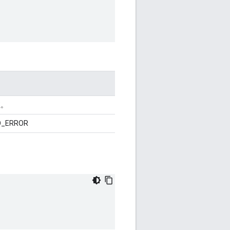
值。
_ERROR