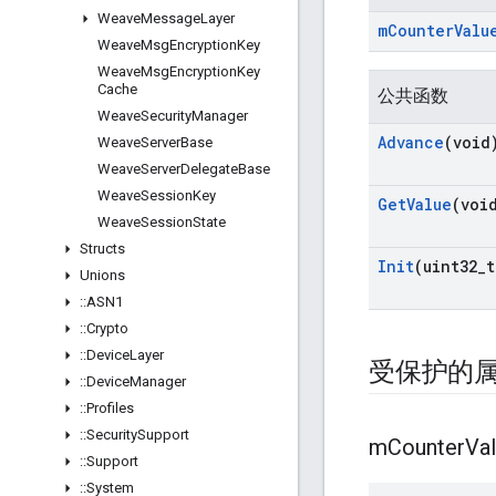
Weave
Message
Layer
m
Counter
Valu
Weave
Msg
Encryption
Key
Weave
Msg
Encryption
Key
Cache
公共函数
Weave
Security
Manager
Advance
(void
Weave
Server
Base
Weave
Server
Delegate
Base
Weave
Session
Key
Get
Value
(voi
Weave
Session
State
Structs
Init
(uint32
_
t
Unions
::
ASN1
::
Crypto
::
Device
Layer
受保护的
::
Device
Manager
::
Profiles
::
Security
Support
m
Counter
Va
::
Support
::
System