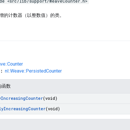
de <src/lib/support/WeaveCounter.h>
增的计数器（以整数值）的类。
ave::Counter
类：
nl::Weave::PersistedCounter
构函数
y
Increasing
Counter
(void)
ly
Increasing
Counter
(void)