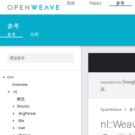
指南
Happy
参考
参考
参考
文档
C++
Overview
误。
::
nl
概览
Structs
OpenWeave
参
::
Arg
Parser
nl
::
Wea
::
Ble
::
Inet