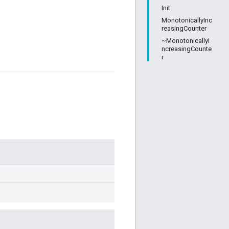
Init
MonotonicallyInc
reasingCounter
~MonotonicallyI
ncreasingCounte
r