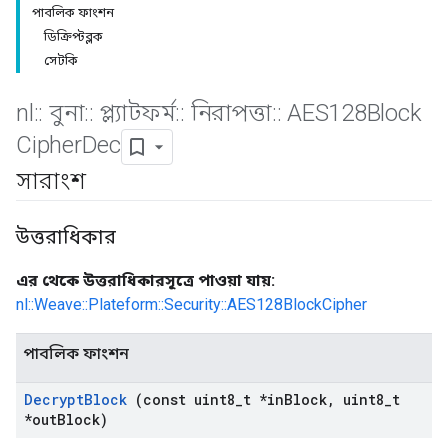
পাবলিক ফাংশন
ডিক্রিপ্টব্লক
সেটকি
nl
::
বুনা
::
প্ল্যাটফর্ম
::
নিরাপত্তা
::
AES128Block
Cipher
Dec
সারাংশ
উত্তরাধিকার
এর থেকে উত্তরাধিকারসূত্রে পাওয়া যায়:
nl::Weave::Plateform::Security::AES128BlockCipher
পাবলিক ফাংশন
Decrypt
Block
(const uint8
_
t *in
Block
,
uint8
_
t
*out
Block)