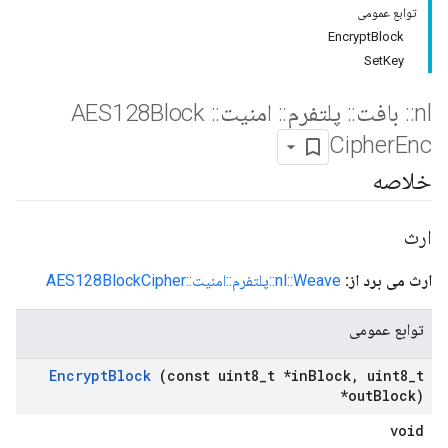
توابع عمومی
EncryptBlock
SetKey
nl
::
بافت
::
پلتفرم
::
امنیت
::
AES128Block
Cipher
Enc
خلاصه
ارث
ارث می برد از:
nl::Weave::پلتفرم::امنیت::AES128BlockCipher
توابع عمومی
Encrypt
Block
(const uint8
_
t *in
Block
,
uint8
_
t
*out
Block)
void