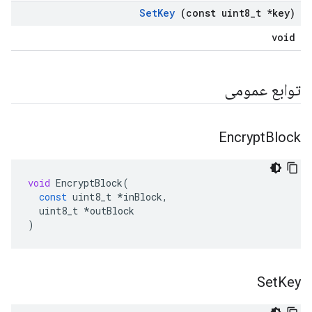
Set
Key
(const uint8
_
t *key)
void
توابع عمومی
Encrypt
Block
void
EncryptBlock
(
const
uint8_t
*
inBlock
,
uint8_t
*
outBlock
)
Set
Key