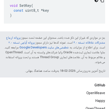
void
SetKey
(
const
uint8_t
*
key
)
جز در مواردی که غیراز این ذکر شده باشد، محتوای این صفحه تحت مجوز
پروانه ارجاع
مشترکات خلاقانه نسخه ۴.۰
است. نمونه کدها نیز دارای مجوز
پروانه آپاچی نسخه ۲.۰
است. برای اطلاع از جزئیات، به
خطمشی‌های سایت Google Developers‏
مراجعه کنید.
جاوا علامت تجاری ثبت‌شده Oracle و/یا شرکت‌های وابسته به آن است. ‫OpenThread
و علائم مربوط به آن، علامت‌های تجاری Thread Group هستند و تحت پروانه استفاده
می‌شوند.
تاریخ آخرین به‌روزرسانی 2026-02-18 به‌وقت ساعت هماهنگ جهانی.
GitHub
OpenWeave
Happy
OpenThread