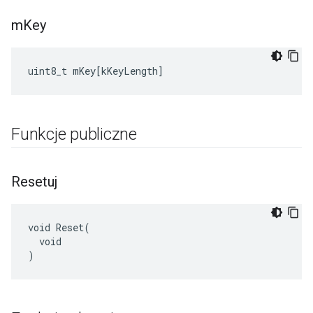
m
Key
uint8_t
mKey
[
kKeyLength
]
Funkcje publiczne
Resetuj
void Reset(

  void

)