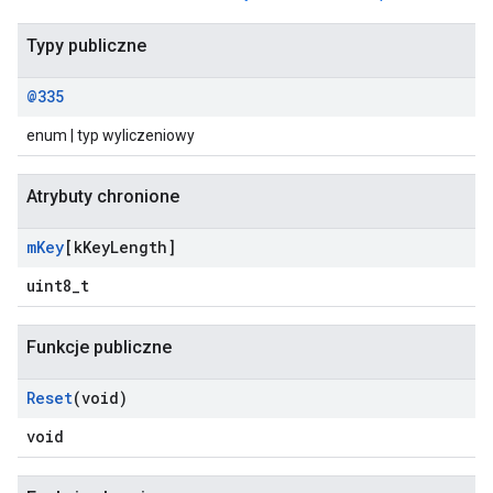
Typy publiczne
@335
enum | typ wyliczeniowy
Atrybuty chronione
m
Key
[k
Key
Length]
uint8_t
Funkcje publiczne
Reset
(void)
void