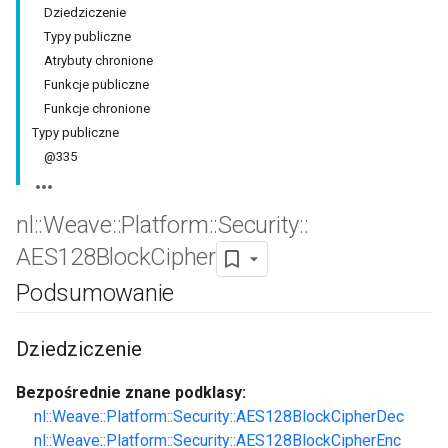
Dziedziczenie
Typy publiczne
Atrybuty chronione
Funkcje publiczne
Funkcje chronione
Typy publiczne
@335
nl
::
Weave
::
Platform
::
Security
::
AES128Block
Cipher
Podsumowanie
Dziedziczenie
Bezpośrednie znane podklasy:
nl::Weave::Platform::Security::AES128BlockCipherDec
nl::Weave::Platform::Security::AES128BlockCipherEnc