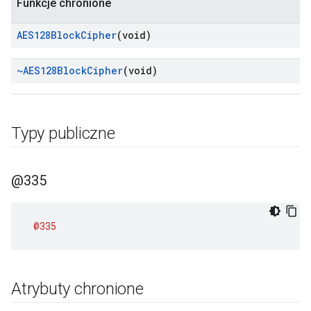
Funkcje chronione
AES128Block
Cipher
(void)
~AES128Block
Cipher
(void)
Typy publiczne
@335
@335
Atrybuty chronione