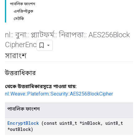
পাবলিক ফাংশন
এনক্রিপ্টব্লক
সেটকি
nl
::
বুনা
::
প্ল্যাটফর্ম
::
নিরাপত্তা
::
AES256Block
Cipher
Enc
সারাংশ
উত্তরাধিকার
থেকে উত্তরাধিকারসূত্রে পাওয়া যায়:
nl::Weave::Plateform::Security::AES256BlockCipher
পাবলিক ফাংশন
Encrypt
Block
(const uint8
_
t *in
Block
,
uint8
_
t
*out
Block)