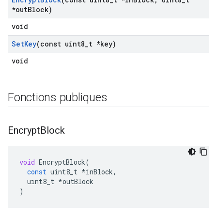
*out
Block)
void
Set
Key
(const uint8
_
t *key)
void
Fonctions publiques
Encrypt
Block
void
EncryptBlock
(
const
uint8_t
*
inBlock
,
uint8_t
*
outBlock
)