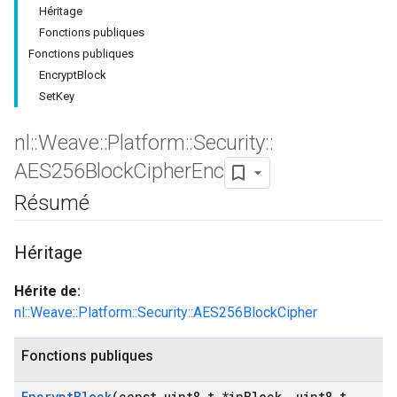
Héritage
Fonctions publiques
Fonctions publiques
EncryptBlock
SetKey
nl
::
Weave
::
Platform
::
Security
::
AES256Block
Cipher
Enc
Résumé
Héritage
Hérite de:
nl::Weave::Platform::Security::AES256BlockCipher
Fonctions publiques
Encrypt
Block
(const uint8
_
t *in
Block
,
uint8
_
t