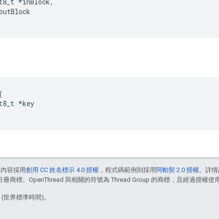
t8_t
*
inBlock
,
outBlock
(
t8_t
*
key
頁內容採用
創用 CC 姓名標示 4.0 授權
，程式碼範例則採用
阿帕契 2.0 授權
。詳情
註冊商標。OpenThread 與相關的符號為 Thread Group 的商標，且經過授權使
8 (世界標準時間)。