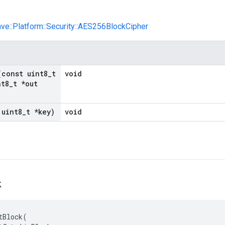
ave::Platform::Security::AES256BlockCipher
(const uint8
_
t
void
t8
_
t *out
 uint8
_
t *key)
void
k
tBlock
(