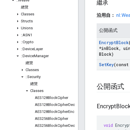
::
Weave
繼承
總覽
Classes
沿用自：
nl::We
Structs
Unions
公開函式
::
ASN1
::
Crypto
Encrypt
Block
*in
Block
,
uin
::
Device
Layer
Block)
::
Device
Manager
總覽
Set
Key
(const
Classes
::
Security
總覽
公開函式
Classes
AES128Block
Cipher
AES128Block
Cipher
Dec
Encrypt
Bloc
AES128Block
Cipher
Enc
AES256Block
Cipher
void
Encryp
AES256Block
Cipher
Dec