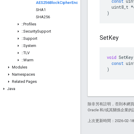
const
uin
AES256Block
Cipher
Enc
uint8_t
*
SHA1
)
SHA256
::
Profiles
::
Security
Support
Set
Key
::
Support
::
System
::
TLV
void
SetKey
::
Warm
const
uin
Modules
)
Namespaces
Related Pages
Java
除非另有註明，否則本網
Oracle 和/或其關係企業的
上次更新時間：2026-02-1