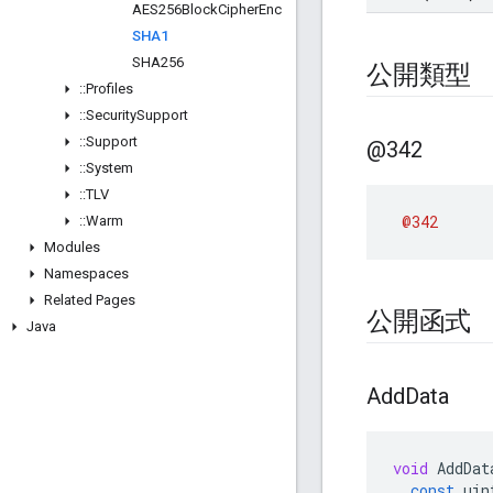
AES256Block
Cipher
Enc
SHA1
SHA256
公開類型
::
Profiles
::
Security
Support
::
Support
@342
::
System
::
TLV
@342
::
Warm
Modules
Namespaces
Related Pages
公開函式
Java
Add
Data
void
AddDat
const
uin