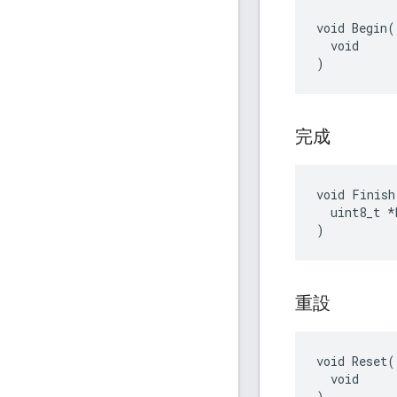
void Begin(

  void

)
完成
void Finish(
  uint8_t *
)
重設
void Reset(

  void

)