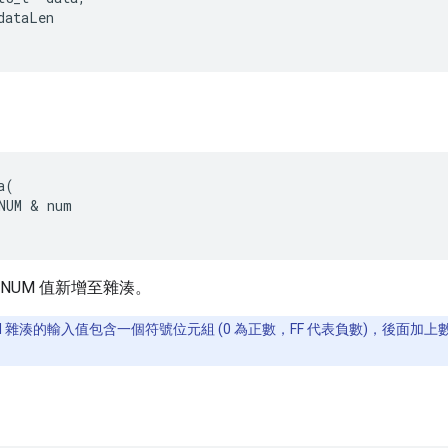
dataLen
a
(
NUM
&
num
BIGNUM 值新增至雜湊。
UM 雜湊的輸入值包含一個符號位元組 (0 為正數，FF 代表負數)，後面加