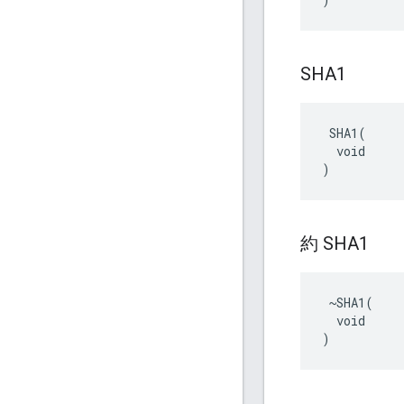
SHA1
 SHA1(

  void

)
約 SHA1
 ~SHA1(

  void

)