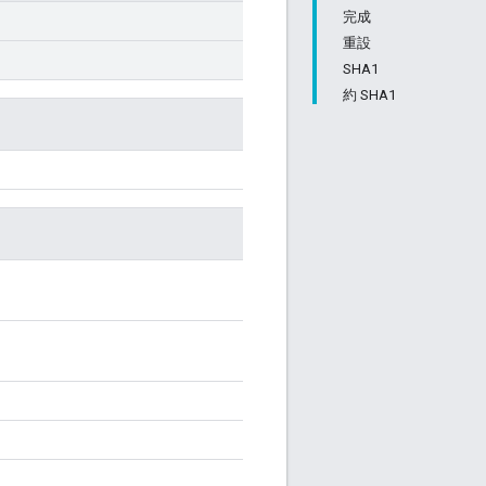
完成
重設
SHA1
約 SHA1