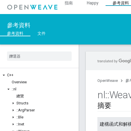
指南
Happy
參考資料
參考資料
參考資料
文件
C++
OpenWeave
參
Overview
::
nl
nl
::
Wea
總覽
Structs
摘要
::
Arg
Parser
::
Ble
建構函式和解
::
Inet