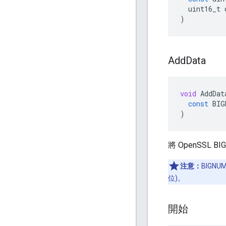
uint16_t
)
Add
Data
void
AddDat
const
BIG
)
將 OpenSSL 
注意：
BIGN
位)。
開始