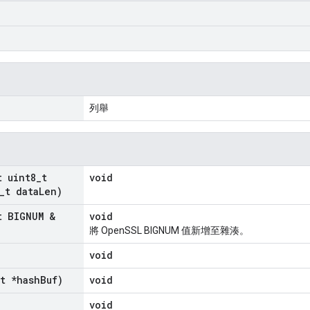
列舉
t uint8
_
t
void
_
t data
Len)
t BIGNUM &
void
將 OpenSSL BIGNUM 值新增至雜湊。
void
t *hash
Buf)
void
void