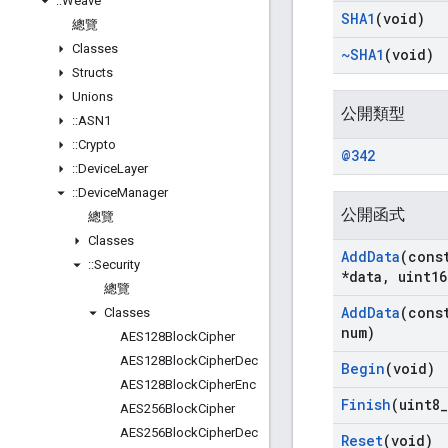
::
Weave
SHA1
(void)
總覽
Classes
~SHA1
(void)
Structs
Unions
公開類型
::
ASN1
::
Crypto
@342
::
Device
Layer
::
Device
Manager
公開函式
總覽
Classes
Add
Data
(cons
::
Security
*data
,
uint16
總覽
Add
Data
(cons
Classes
num)
AES128Block
Cipher
AES128Block
Cipher
Dec
Begin
(void)
AES128Block
Cipher
Enc
Finish
(uint8
_
AES256Block
Cipher
AES256Block
Cipher
Dec
Reset
(void)