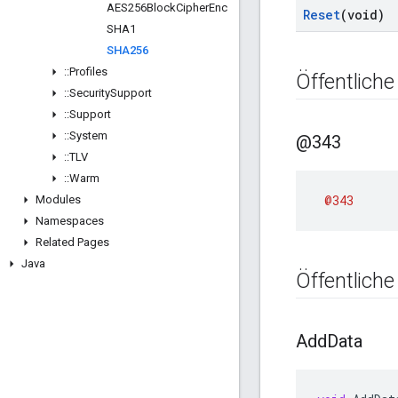
AES256Block
Cipher
Enc
Reset
(void)
SHA1
SHA256
::
Profiles
Öffentlich
::
Security
Support
::
Support
::
System
@343
::
TLV
::
Warm
@343
Modules
Namespaces
Related Pages
Java
Öffentliche
Add
Data