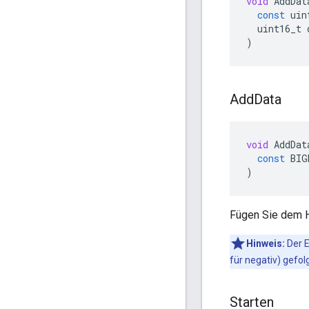
void
AddDat
const
uin
uint16_t
)
Add
Data
void
AddDat
const
BIG
)
Fügen Sie dem 
Hinweis:
Der E
für negativ) gefol
Starten