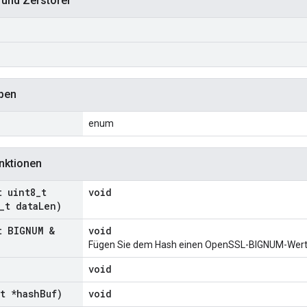
 und Zerstörer
)
ypen
enum
nktionen
t uint8
_
t
void
_
t data
Len)
t BIGNUM &
void
Fügen Sie dem Hash einen OpenSSL-BIGNUM-Wert 
void
t *hash
Buf)
void