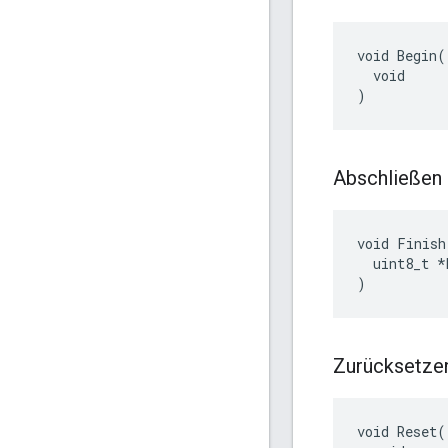
void Begin(

  void

)
Abschließen
void Finish(
  uint8_t *
)
Zurücksetze
void Reset(
