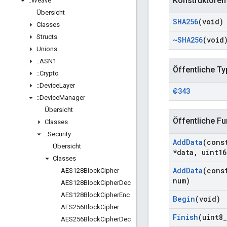
Konstruktoren
::
Weave
Übersicht
SHA256
(void)
Classes
Structs
~SHA256
(void
Unions
::
ASN1
Öffentliche T
::
Crypto
::
Device
Layer
@343
::
Device
Manager
Übersicht
Öffentliche Fu
Classes
::
Security
Add
Data
(cons
Übersicht
*data
,
uint16
Classes
Add
Data
(cons
AES128Block
Cipher
num)
AES128Block
Cipher
Dec
AES128Block
Cipher
Enc
Begin
(void)
AES256Block
Cipher
Finish
(uint8
_
AES256Block
Cipher
Dec