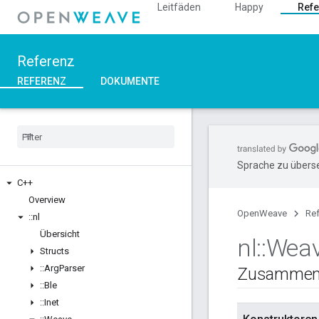
Leitfäden
Happy
Refe
Referenz
REFERENZ
DOKUMENTE
Sprache zu überse
C++
Overview
OpenWeave
Re
::
nl
Übersicht
nl
::
Wea
Structs
::
Arg
Parser
Zusammen
::
Ble
::
Inet