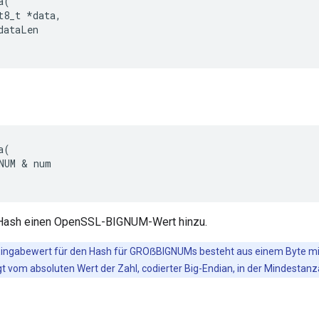
a
(
t8_t
*
data
,
dataLen
a
(
NUM
&
num
Hash einen OpenSSL-BIGNUM-Wert hinzu.
ingabewert für den Hash für GROẞBIGNUMs besteht aus einem Byte mit E
gt vom absoluten Wert der Zahl, codierter Big-Endian, in der Mindestanz