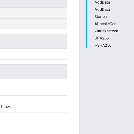
AddData
AddData
Starten
Abschließen
Zurücksetzen
SHA256
~SHA256
hinzu.