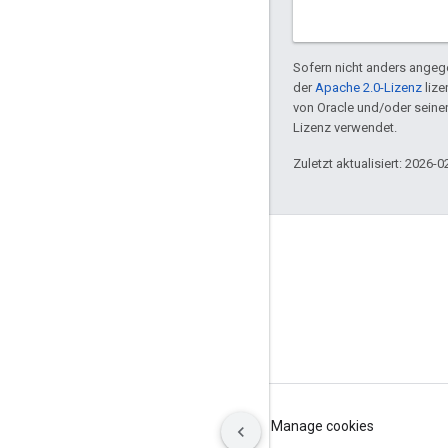
Sofern nicht anders angege
der
Apache 2.0-Lizenz
lize
von Oracle und/oder sein
Lizenz verwendet.
Zuletzt aktualisiert: 2026-0
GitHub
OpenWeave
Happy
OpenThread
Nutzungsbedingungen
Datenschutz
Manage cookies