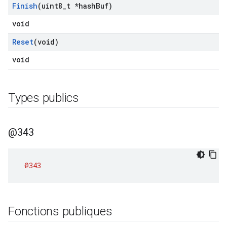
Finish
(uint8
_
t *hash
Buf)
void
Reset
(void)
void
Types publics
@343
@343
Fonctions publiques