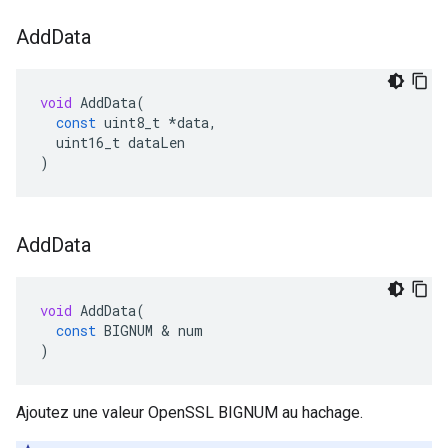
Add
Data
void
AddData
(
const
uint8_t
*
data
,
uint16_t
dataLen
)
Add
Data
void
AddData
(
const
BIGNUM
&
num
)
Ajoutez une valeur OpenSSL BIGNUM au hachage.