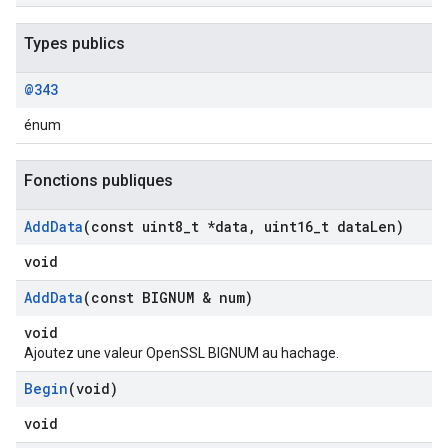
Types publics
@343
énum
Fonctions publiques
Add
Data
(const uint8
_
t *data
,
uint16
_
t data
Len)
void
Add
Data
(const BIGNUM & num)
void
Ajoutez une valeur OpenSSL BIGNUM au hachage.
Begin
(void)
void