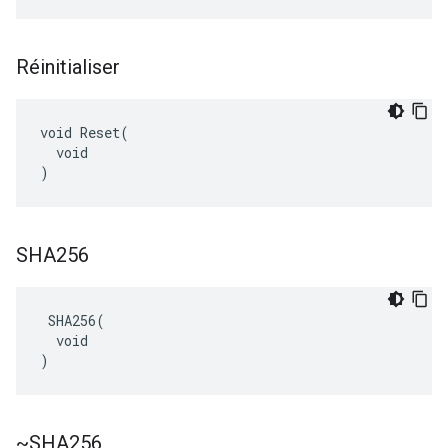
Réinitialiser
void Reset(

  void

)
SHA256
 SHA256(

  void

)
~SHA256