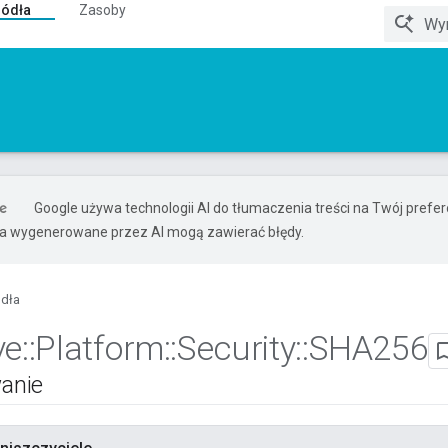
ródła
Zasoby
Google używa technologii AI do tłumaczenia treści na Twój pref
ia wygenerowane przez AI mogą zawierać błędy.
ódła
ve
::
Platform
::
Security
::
SHA256
anie