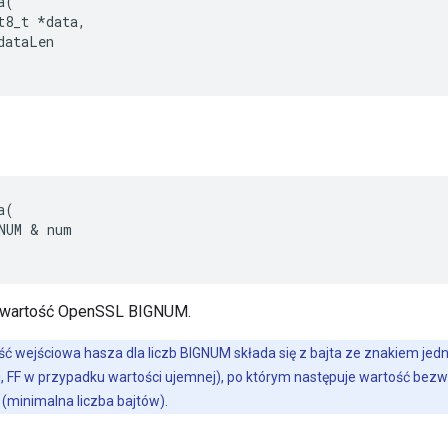
a
(
t8_t
*
data
,
dataLen
a
(
NUM
&
num
u wartość OpenSSL BIGNUM.
ć wejściowa hasza dla liczb BIGNUM składa się z bajta ze znakiem j
j, FF w przypadku wartości ujemnej), po którym następuje wartość be
 (minimalna liczba bajtów).