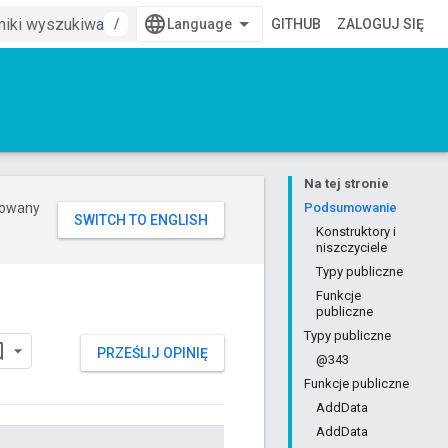
/
GITHUB
ZALOGUJ SIĘ
Na tej stronie
erowany
Podsumowanie
Konstruktory i
niszczyciele
Typy publiczne
Funkcje
publiczne
Typy publiczne
PRZEŚLIJ OPINIĘ
@343
Funkcje publiczne
AddData
AddData