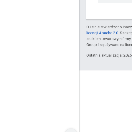
O ile nie stwierdzono inacze
licencji Apache 2.0
. Szcze
znakiem towarowym firmy 
Group i są używane na licen
Ostatnia aktualizacja: 202
GitHub
OpenWeave
Happy
OpenThread