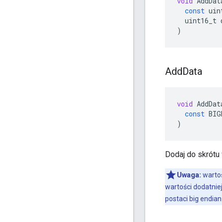
void
AddDat
const
uin
uint16_t
)
Add
Data
void
AddDat
const
BIG
)
Dodaj do skrót
Uwaga:
wartoś
wartości dodatnie
postaci big endian