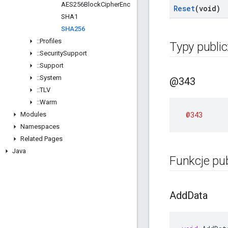
AES256Block
Cipher
Enc
Reset
(void)
SHA1
SHA256
::
Profiles
Typy publi
::
Security
Support
::
Support
::
System
@343
::
TLV
::
Warm
@343
Modules
Namespaces
Related Pages
Java
Funkcje pu
Add
Data