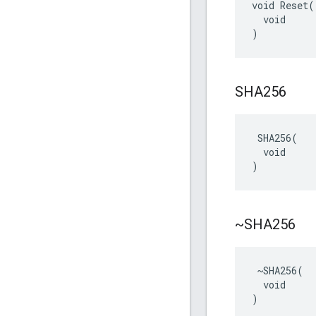
void Reset(

  void

)
SHA256
 SHA256(

  void

)
~SHA256
 ~SHA256(

  void

)