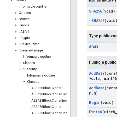
Konstruktory i
::
Weave
Informacje ogólne
SHA256
(void)
Classes
Structs
~SHA256
(void
Unions
::
ASN1
Typy publiczn
::
Crypto
::
Device
Layer
@343
::
Device
Manager
Informacje ogólne
Funkcje publi
Classes
::
Security
Add
Data
(cons
Informacje ogólne
*data
,
uint16
Classes
Add
Data
(cons
AES128Block
Cipher
num)
AES128Block
Cipher
Dec
AES128Block
Cipher
Enc
Begin
(void)
AES256Block
Cipher
Finish
(uint8
_
AES256Block
Cipher
Dec