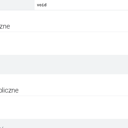
void
czne
bliczne