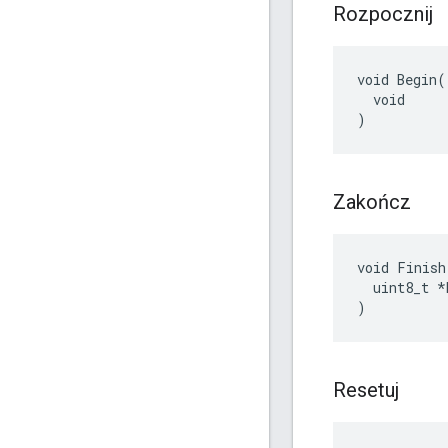
Rozpocznij
void Begin(

  void

)
Zakończ
void Finish(
  uint8_t *
)
Resetuj