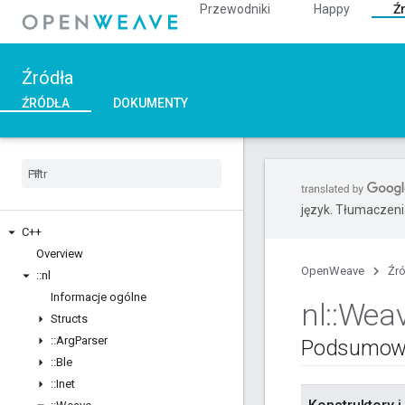
Przewodniki
Happy
Ź
Źródła
ŹRÓDŁA
DOKUMENTY
język. Tłumaczen
C++
Overview
OpenWeave
Źr
::
nl
Informacje ogólne
nl
::
Wea
Structs
::
Arg
Parser
Podsumow
::
Ble
::
Inet