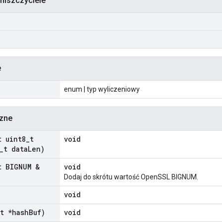
 niszczyciele
)
e
enum | typ wyliczeniowy
czne
t uint8
_
t
void
_
t data
Len)
t BIGNUM &
void
Dodaj do skrótu wartość OpenSSL BIGNUM.
void
t *hash
Buf)
void