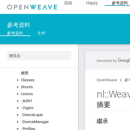
指南
Happy
參考資料
C++
Overview
參考資料
::nl
總覽
參考資料
文件
Structs
::
Arg
Parser
::
Ble
::
Inet
::
Weave
總覽
Classes
OpenWeave
參
Structs
nl
::
Wea
Unions
::
ASN1
摘要
::
Crypto
::
Device
Layer
繼承
::
Device
Manager
::
Profiles