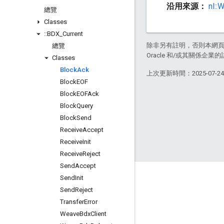
沿用來源：
nl::
總覽
Classes
::
BDX
_
Current
除非另有註明，否則本網
總覽
Oracle 和/或其關係企業的
Classes
Block
Ack
上次更新時間：2025-07-2
Block
EOF
Block
EOFAck
Block
Query
Block
Send
Receive
Accept
Receive
Init
Receive
Reject
Send
Accept
GitHub
Send
Init
Send
Reject
OpenWeave
Transfer
Error
Happy
Weave
Bdx
Client