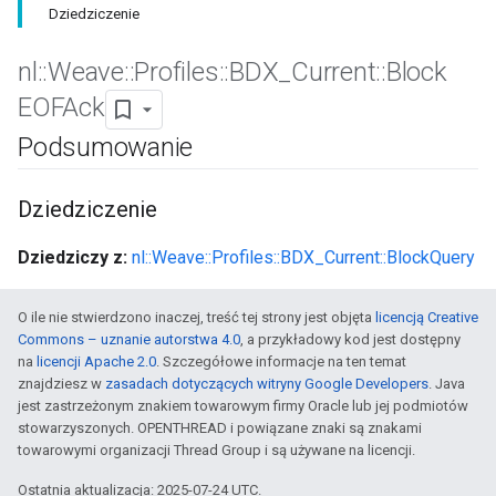
Dziedziczenie
nl
::
Weave
::
Profiles
::
BDX
_
Current
::
Block
EOFAck
Podsumowanie
Dziedziczenie
Dziedziczy z:
nl::Weave::Profiles::BDX_Current::BlockQuery
O ile nie stwierdzono inaczej, treść tej strony jest objęta
licencją Creative
Commons – uznanie autorstwa 4.0
, a przykładowy kod jest dostępny
na
licencji Apache 2.0
. Szczegółowe informacje na ten temat
znajdziesz w
zasadach dotyczących witryny Google Developers
. Java
jest zastrzeżonym znakiem towarowym firmy Oracle lub jej podmiotów
stowarzyszonych. OPENTHREAD i powiązane znaki są znakami
towarowymi organizacji Thread Group i są używane na licencji.
Ostatnia aktualizacja: 2025-07-24 UTC.