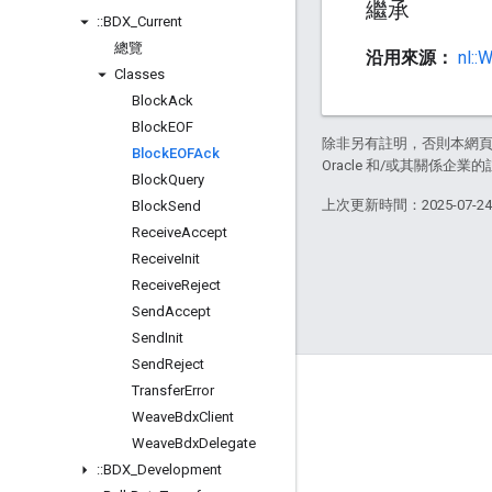
繼承
::
BDX
_
Current
總覽
沿用來源：
nl::
Classes
Block
Ack
Block
EOF
除非另有註明，否則本網
Block
EOFAck
Oracle 和/或其關係企業的
Block
Query
上次更新時間：2025-07-2
Block
Send
Receive
Accept
Receive
Init
Receive
Reject
Send
Accept
Send
Init
Send
Reject
GitHub
Transfer
Error
Weave
Bdx
Client
OpenWeave
Weave
Bdx
Delegate
Happy
::
BDX
_
Development