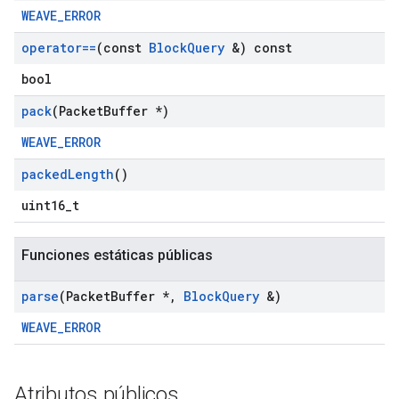
WEAVE_ERROR
operator==
(const
Block
Query
&) const
bool
pack
(Packet
Buffer *)
WEAVE_ERROR
packed
Length
()
uint16_t
Funciones estáticas públicas
parse
(Packet
Buffer *
,
Block
Query
&)
WEAVE_ERROR
Atributos públicos