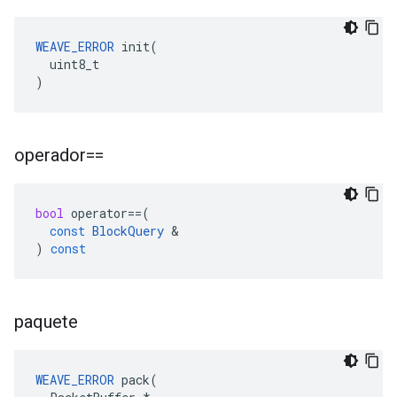
WEAVE_ERROR
 init(

  uint8_t

)
operador==
bool
operator
==
(
const
BlockQuery
&
)
const
paquete
WEAVE_ERROR
 pack(
