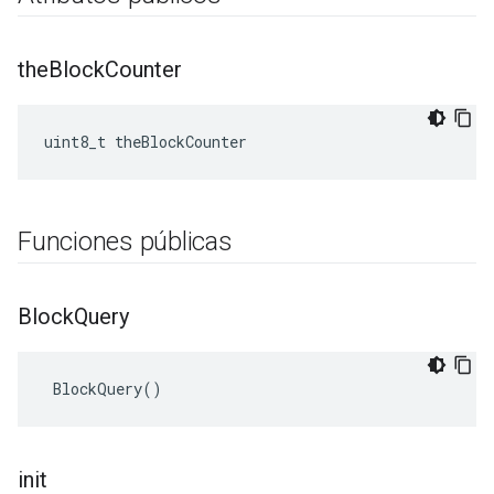
the
Block
Counter
uint8_t theBlockCounter
Funciones públicas
Block
Query
 BlockQuery()
init