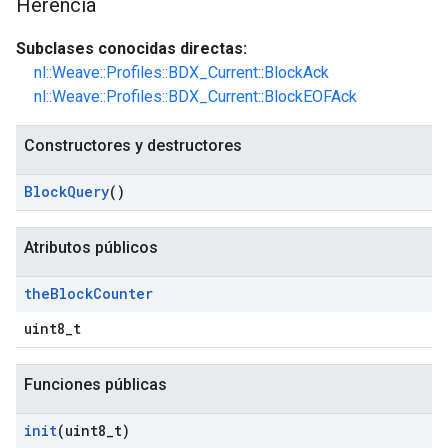
Herencia
Subclases conocidas directas:
nl::Weave::Profiles::BDX_Current::BlockAck
nl::Weave::Profiles::BDX_Current::BlockEOFAck
Constructores y destructores
Block
Query
()
Atributos públicos
the
Block
Counter
uint8_t
Funciones públicas
init
(uint8
_
t)