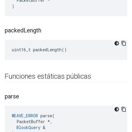
  PacketBuffer *

)
packed
Length
uint16_t packedLength()
Funciones estáticas públicas
parse
WEAVE_ERROR
 parse(

  PacketBuffer *,

BlockQuery
 &
