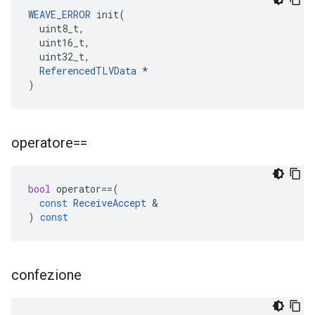
WEAVE_ERROR
 init(

  uint8_t,

  uint16_t,

  uint32_t,

ReferencedTLVData
 *

)
operatore==
bool
operator
==
(
const
ReceiveAccept
&
)
const
confezione