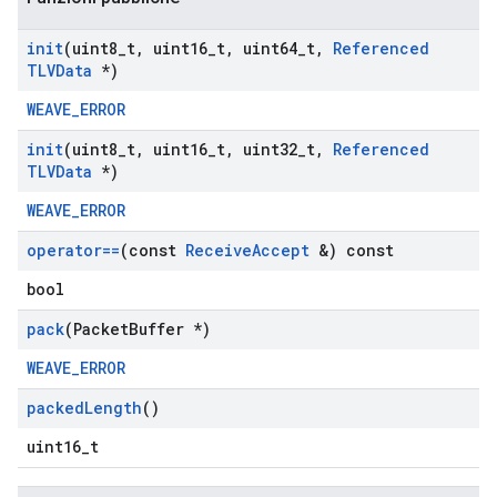
init
(uint8
_
t
,
uint16
_
t
,
uint64
_
t
,
Referenced
TLVData
*)
WEAVE_ERROR
init
(uint8
_
t
,
uint16
_
t
,
uint32
_
t
,
Referenced
TLVData
*)
WEAVE_ERROR
operator==
(const
Receive
Accept
&) const
bool
pack
(Packet
Buffer *)
WEAVE_ERROR
packed
Length
()
uint16_t