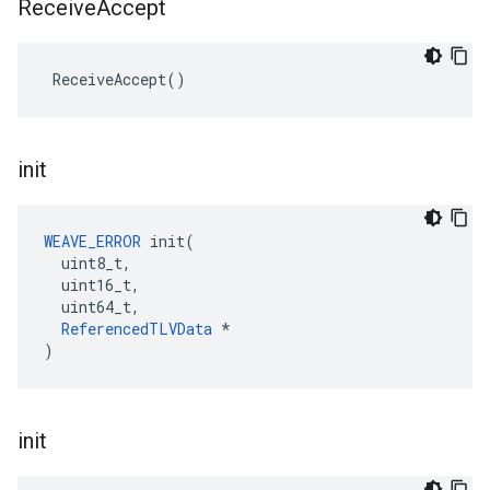
Receive
Accept
 ReceiveAccept()
init
WEAVE_ERROR
 init(

  uint8_t,

  uint16_t,

  uint64_t,

ReferencedTLVData
 *

)
init