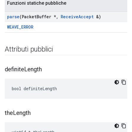
Funzioni statiche pubbliche
parse
(Packet
Buffer *
,
Receive
Accept
&)
WEAVE_ERROR
Attributi pubblici
definite
Length
bool definiteLength
the
Length