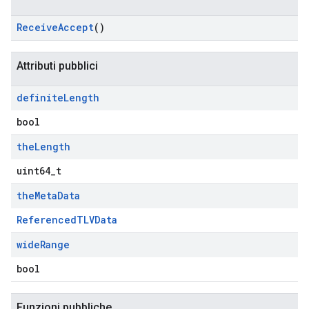
Receive
Accept
()
Attributi pubblici
definite
Length
bool
the
Length
uint64_t
the
Meta
Data
ReferencedTLVData
wide
Range
bool
Funzioni pubbliche