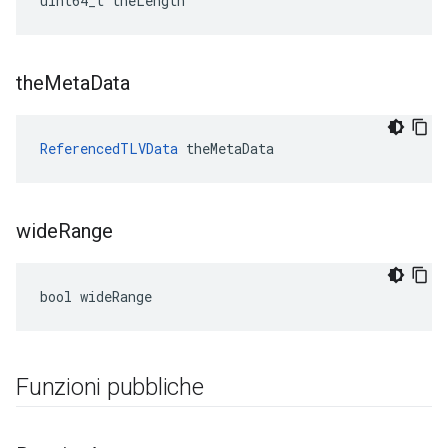
uint64_t theLength
the
Meta
Data
ReferencedTLVData
 theMetaData
wide
Range
bool wideRange
Funzioni pubbliche