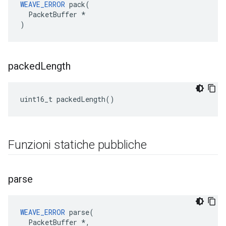
WEAVE_ERROR
 pack(

  PacketBuffer *

)
packed
Length
uint16_t packedLength()
Funzioni statiche pubbliche
parse
WEAVE_ERROR
 parse(

  PacketBuffer *,
