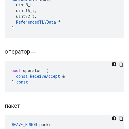
  uint8_t,

  uint16_t,

  uint32_t,

ReferencedTLVData
 *

)
оператор==
bool
operator
==
(
const
ReceiveAccept
&
)
const
пакет
WEAVE_ERROR
 pack(
