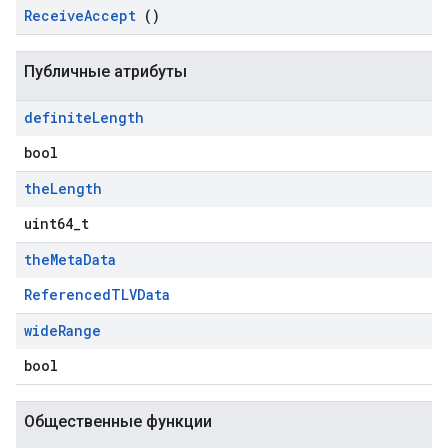
Receive
Accept
()
Публичные атрибуты
definite
Length
bool
the
Length
uint64_t
the
Meta
Data
ReferencedTLVData
wide
Range
bool
Общественные функции