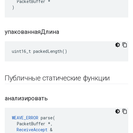
  PacketBuffer *

)
упакованнаяДлина
uint16_t packedLength()
Публичные статические функции
анализировать
WEAVE_ERROR
 parse(

  PacketBuffer *,

ReceiveAccept
 &
