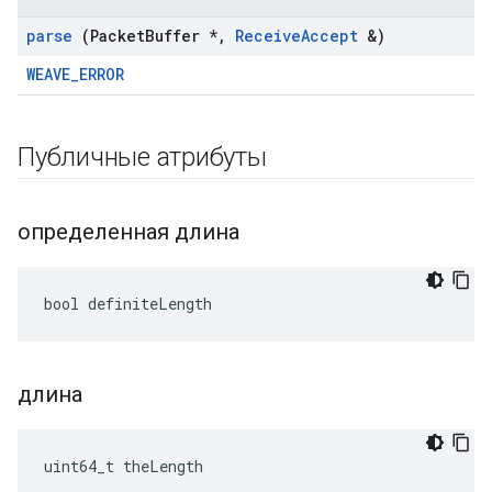
parse
(Packet
Buffer *
,
Receive
Accept
&)
WEAVE_ERROR
Публичные атрибуты
определенная длина
bool definiteLength
длина
uint64_t theLength