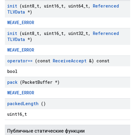
init
(uint8
_
t
,
uint16
_
t
,
uint64
_
t
,
Referenced
TLVData
*)
WEAVE_ERROR
init
(uint8
_
t
,
uint16
_
t
,
uint32
_
t
,
Referenced
TLVData
*)
WEAVE_ERROR
operator==
(const
Receive
Accept
&) const
bool
pack
(Packet
Buffer *)
WEAVE_ERROR
packed
Length
()
uint16_t
Публичные статические функции