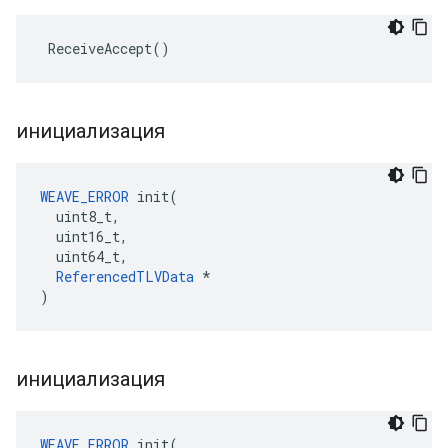
 ReceiveAccept()
инициализация
WEAVE_ERROR
 init(

  uint8_t,

  uint16_t,

  uint64_t,

ReferencedTLVData
 *

)
инициализация
WEAVE_ERROR
 init(
