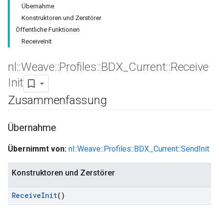
Übernahme
Konstruktoren und Zerstörer
Öffentliche Funktionen
ReceiveInit
nl
::
Weave
::
Profiles
::
BDX
_
Current
::
Receive
Init
Zusammenfassung
Übernahme
Übernimmt von:
nl::Weave::Profiles::BDX_Current::SendInit
Konstruktoren und Zerstörer
Receive
Init
()