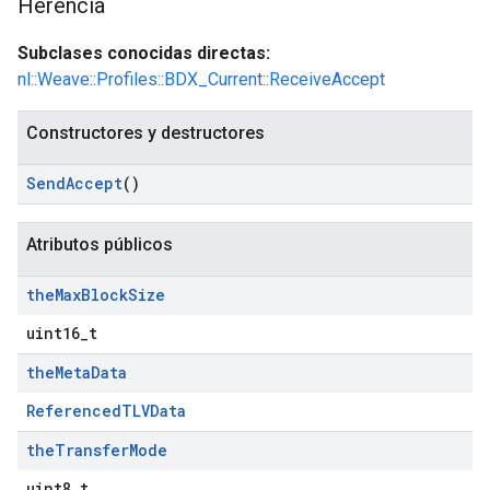
Herencia
Subclases conocidas directas:
nl::Weave::Profiles::BDX_Current::ReceiveAccept
Constructores y destructores
Send
Accept
()
Atributos públicos
the
Max
Block
Size
uint16_t
the
Meta
Data
ReferencedTLVData
the
Transfer
Mode
uint8_t