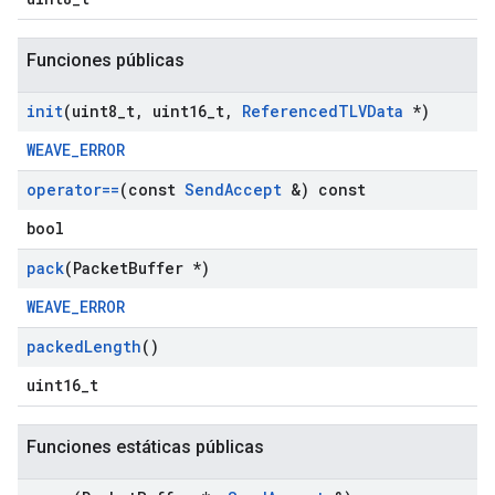
Funciones públicas
init
(uint8
_
t
,
uint16
_
t
,
Referenced
TLVData
*)
WEAVE_ERROR
operator==
(const
Send
Accept
&) const
bool
pack
(Packet
Buffer *)
WEAVE_ERROR
packed
Length
()
uint16_t
Funciones estáticas públicas