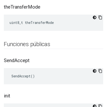
the
Transfer
Mode
uint8_t theTransferMode
Funciones públicas
Send
Accept
 SendAccept()
init