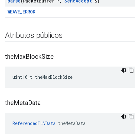
parse
(Packet
Buffer *
,
Send
Accept
&)
WEAVE_ERROR
Atributos públicos
the
Max
Block
Size
uint16_t theMaxBlockSize
the
Meta
Data
ReferencedTLVData
 theMetaData