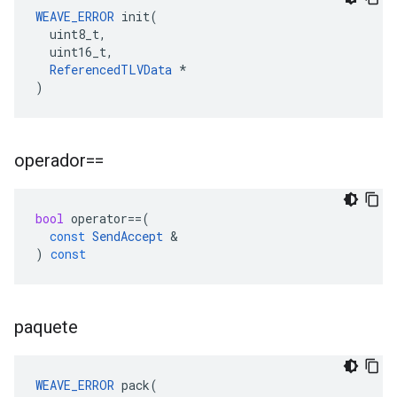
WEAVE_ERROR
 init(

  uint8_t,

  uint16_t,

ReferencedTLVData
 *

)
operador==
bool
operator
==
(
const
SendAccept
&
)
const
paquete
WEAVE_ERROR
 pack(
