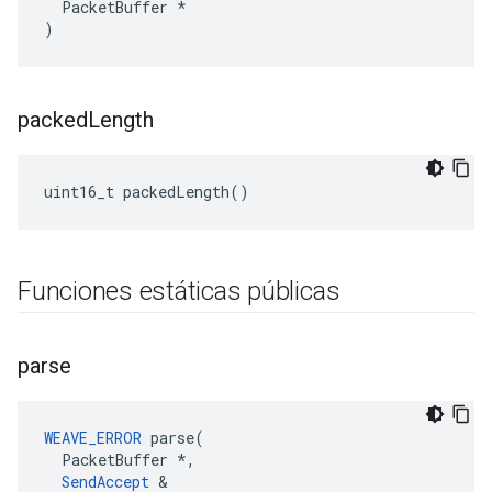
  PacketBuffer *

)
packed
Length
uint16_t packedLength()
Funciones estáticas públicas
parse
WEAVE_ERROR
 parse(

  PacketBuffer *,

SendAccept
 &
