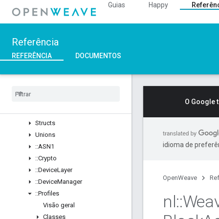
Guias
Happy
Referên
Overview
::nl
Visão geral
Referência
Structs
::ArgParser
REFERÊNCIA
DOCUMENTOS
::Ble
::
Inet
::
Weave
Visão geral
O Google 
Classes
Structs
Unions
idioma de preferê
::
ASN1
::
Crypto
::
Device
Layer
OpenWeave
Ref
::
Device
Manager
::
Profiles
nl
::
Wea
Visão geral
Classes