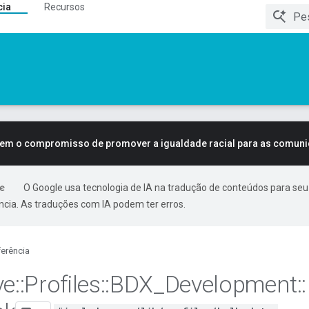
cia
Recursos
tem o compromisso de promover a igualdade racial para as comun
O Google usa tecnologia de IA na tradução de conteúdos para seu
ncia. As traduções com IA podem ter erros.
erência
ve
::
Profiles
::
BDX
_
Development
::