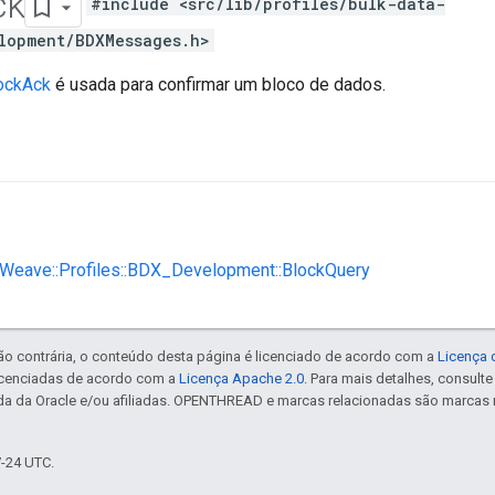
ck
#include <src/lib/profiles/bulk-data-
lopment/BDXMessages.h>
ockAck
é usada para confirmar um bloco de dados.
::Weave::Profiles::BDX_Development::BlockQuery
ão contrária, o conteúdo desta página é licenciado de acordo com a
Licença 
icenciadas de acordo com a
Licença Apache 2.0
. Para mais detalhes, consult
da da Oracle e/ou afiliadas. OPENTHREAD e marcas relacionadas são marcas 
7-24 UTC.