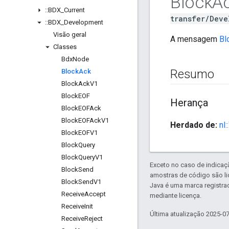
Block
A
::
BDX
_
Current
transfer/Deve
::
BDX
_
Development
Visão geral
A mensagem
Bl
Classes
Bdx
Node
Resumo
Block
Ack
Block
Ack
V1
Block
EOF
Herança
Block
EOFAck
Block
EOFAck
V1
Herdado de:
nl
Block
EOFV1
Block
Query
Block
Query
V1
Exceto no caso de indicaç
Block
Send
amostras de código são l
Block
Send
V1
Java é uma marca registra
Receive
Accept
mediante licença.
Receive
Init
Última atualização 2025-0
Receive
Reject