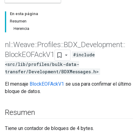
En esta página
Resumen
Herencia
nl
::
Weave
::
Profiles
::
BDX
_
Development
::
Block
EOFAck
V1
#include
<src/lib/profiles/bulk-data-
transfer/Development/BDXMessages.h>
El mensaje
BlockEOFAckV1
se usa para confirmar el último
bloque de datos.
Resumen
Tiene un contador de bloques de 4 bytes.