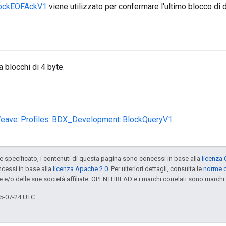
ockEOFAckV1
viene utilizzato per confermare l'ultimo blocco di d
 blocchi di 4 byte.
Weave::Profiles::BDX_Development::BlockQueryV1
specificato, i contenuti di questa pagina sono concessi in base alla
licenza 
cessi in base alla
licenza Apache 2.0
. Per ulteriori dettagli, consulta le
norme d
e e/o delle sue società affiliate. OPENTHREAD e i marchi correlati sono marchi 
5-07-24 UTC.