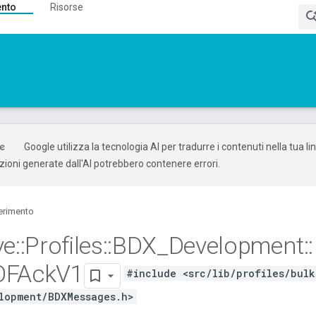
ento
Risorse
Google utilizza la tecnologia AI per tradurre i contenuti nella tua l
uzioni generate dall'AI potrebbero contenere errori.
erimento
ve
::
Profiles
::
BDX
_
Development
::
OFAck
V1
#include <src/lib/profiles/bulk
lopment/BDXMessages.h>