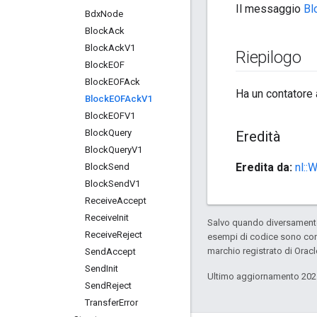
Il messaggio
Bl
Bdx
Node
Block
Ack
Block
Ack
V1
Riepilogo
Block
EOF
Block
EOFAck
Ha un contatore a
Block
EOFAck
V1
Block
EOFV1
Block
Query
Eredità
Block
Query
V1
Eredita da:
nl::
Block
Send
Block
Send
V1
Receive
Accept
Receive
Init
Salvo quando diversamente 
Receive
Reject
esempi di codice sono con
marchio registrato di Oracl
Send
Accept
Send
Init
Ultimo aggiornamento 202
Send
Reject
Transfer
Error