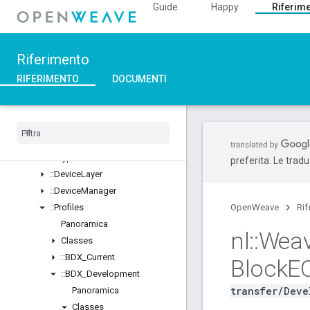
Guide
Happy
Riferim
::ArgParser
::Ble
::Inet
Riferimento
::Weave
Panoramica
RIFERIMENTO
DOCUMENTI
Classes
Structs
Unions
::
ASN1
::
Crypto
preferita. Le trad
::
Device
Layer
::
Device
Manager
::
Profiles
OpenWeave
Rif
Panoramica
nl
::
Wea
Classes
::
BDX
_
Current
Block
E
::
BDX
_
Development
transfer/Deve
Panoramica
Classes