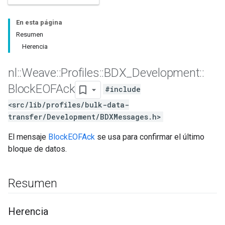
En esta página
Resumen
Herencia
nl
::
Weave
::
Profiles
::
BDX
_
Development
::
Block
EOFAck
#include
<src/lib/profiles/bulk-data-
transfer/Development/BDXMessages.h>
El mensaje
BlockEOFAck
se usa para confirmar el último
bloque de datos.
Resumen
Herencia