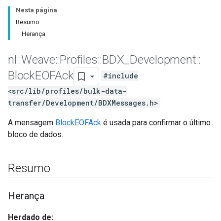
Nesta página
Resumo
Herança
nl
::
Weave
::
Profiles
::
BDX
_
Development
::
Block
EOFAck
#include
<src/lib/profiles/bulk-data-
transfer/Development/BDXMessages.h>
A mensagem
BlockEOFAck
é usada para confirmar o último
bloco de dados.
Resumo
Herança
Herdado de: