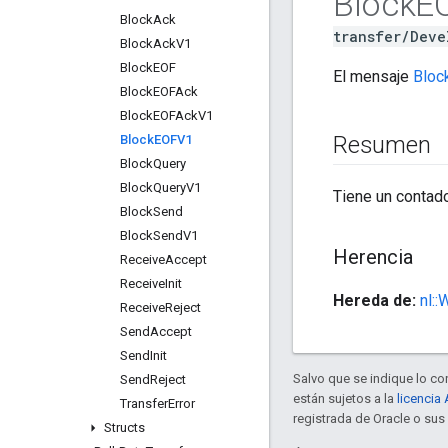
Block
E
Block
Ack
transfer/Deve
Block
Ack
V1
Block
EOF
El mensaje
Bloc
Block
EOFAck
Block
EOFAck
V1
Resumen
Block
EOFV1
Block
Query
Block
Query
V1
Tiene un contad
Block
Send
Block
Send
V1
Herencia
Receive
Accept
Receive
Init
Hereda de:
nl:
Receive
Reject
Send
Accept
Send
Init
Salvo que se indique lo con
Send
Reject
están sujetos a la
licencia
Transfer
Error
registrada de Oracle o su
Structs