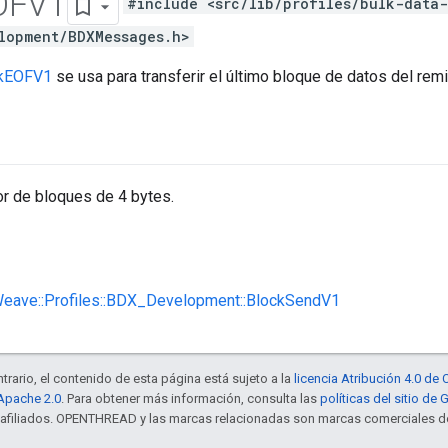
OFV1
#include <src/lib/profiles/bulk-data-
lopment/BDXMessages.h>
kEOFV1
se usa para transferir el último bloque de datos del remi
or de bloques de 4 bytes.
:Weave::Profiles::BDX_Development::BlockSendV1
trario, el contenido de esta página está sujeto a la
licencia Atribución 4.0 d
 Apache 2.0
. Para obtener más información, consulta las
políticas del sitio de
s afiliados. OPENTHREAD y las marcas relacionadas son marcas comerciales de