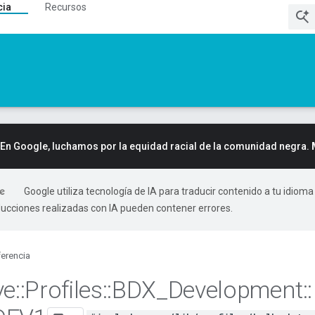
cia
Recursos
En Google, luchamos por la equidad racial de la comunidad negra.
Google utiliza tecnología de IA para traducir contenido a tu idioma
ducciones realizadas con IA pueden contener errores.
erencia
ve
::
Profiles
::
BDX
_
Development
::