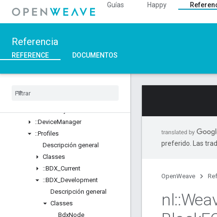
Guías
Happy
Referen
::Ble
::Inet
::Weave
Referencia
Descripción general
Classes
REFERENCE
DOCUMENTOS
Structs
Unions
::
ASN1
::
Crypto
::
Device
Layer
::
Device
Manager
::
Profiles
preferido. Las tra
Descripción general
Classes
::
BDX
_
Current
OpenWeave
Ref
::
BDX
_
Development
Descripción general
nl
::
Wea
Classes
Bdx
Node