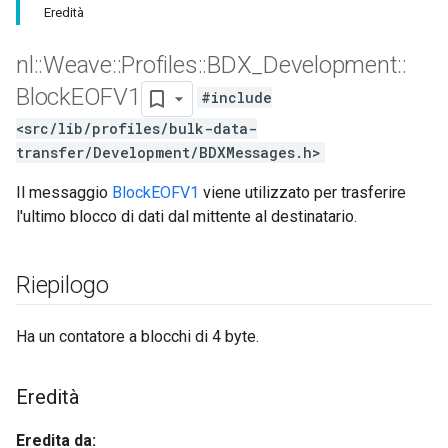
Eredità
nl
::
Weave
::
Profiles
::
BDX
_
Development
::
Block
EOFV1
#include
<src/lib/profiles/bulk-data-
transfer/Development/BDXMessages.h>
Il messaggio
BlockEOFV1
viene utilizzato per trasferire
l'ultimo blocco di dati dal mittente al destinatario.
Riepilogo
Ha un contatore a blocchi di 4 byte.
Eredità
Eredita da: