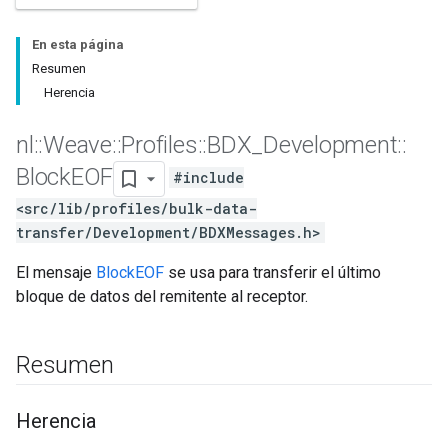
En esta página
Resumen
Herencia
nl
::
Weave
::
Profiles
::
BDX
_
Development
::
Block
EOF
#include
<src/lib/profiles/bulk-data-
transfer/Development/BDXMessages.h>
El mensaje
BlockEOF
se usa para transferir el último
bloque de datos del remitente al receptor.
Resumen
Herencia