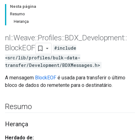
Nesta página
Resumo
Herança
nl
::
Weave
::
Profiles
::
BDX
_
Development
::
Block
EOF
#include
<src/lib/profiles/bulk-data-
transfer/Development/BDXMessages.h>
A mensagem
BlockEOF
é usada para transferir o último
bloco de dados do remetente para o destinatário.
Resumo
Herança
Herdado de: