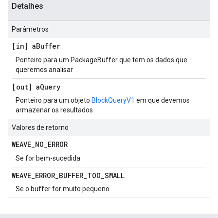
Detalhes
Parâmetros
[in] a
Buffer
Ponteiro para um PackageBuffer que tem os dados que
queremos analisar
[out] a
Query
Ponteiro para um objeto
BlockQueryV1
em que devemos
armazenar os resultados
Valores de retorno
WEAVE
_
NO
_
ERROR
Se for bem-sucedida
WEAVE
_
ERROR
_
BUFFER
_
TOO
_
SMALL
Se o buffer for muito pequeno