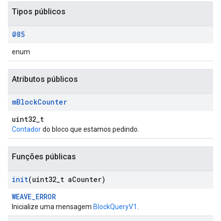
Tipos públicos
@85
enum
Atributos públicos
m
Block
Counter
uint32_t
Contador
do bloco que estamos pedindo.
Funções públicas
init
(uint32
_
t a
Counter)
WEAVE_ERROR
Inicialize uma mensagem
BlockQueryV1
.