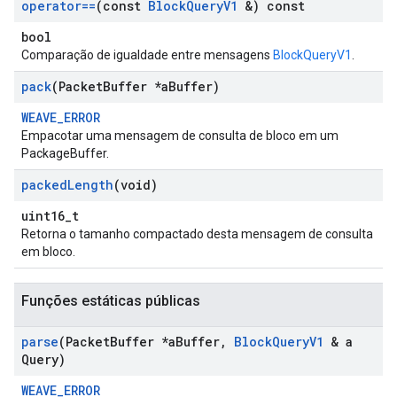
operator==
(const
Block
Query
V1
&) const
bool
Comparação de igualdade entre mensagens
BlockQueryV1
.
pack
(Packet
Buffer *a
Buffer)
WEAVE_ERROR
Empacotar uma mensagem de consulta de bloco em um
PackageBuffer.
packed
Length
(void)
uint16_t
Retorna o tamanho compactado desta mensagem de consulta
em bloco.
Funções estáticas públicas
parse
(Packet
Buffer *a
Buffer
,
Block
Query
V1
& a
Query)
WEAVE_ERROR