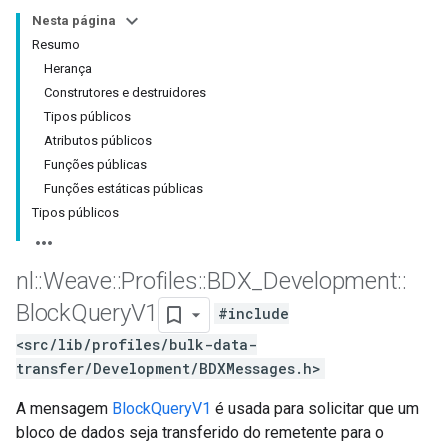
Nesta página
Resumo
Herança
Construtores e destruidores
Tipos públicos
Atributos públicos
Funções públicas
Funções estáticas públicas
Tipos públicos
nl
::
Weave
::
Profiles
::
BDX
_
Development
::
Block
Query
V1
#include
<src/lib/profiles/bulk-data-
transfer/Development/BDXMessages.h>
A mensagem
BlockQueryV1
é usada para solicitar que um
bloco de dados seja transferido do remetente para o