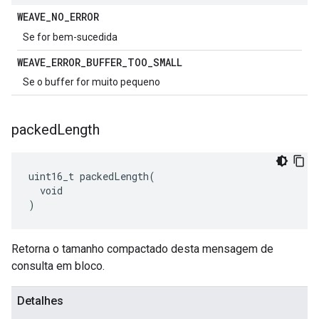
WEAVE
_
NO
_
ERROR
Se for bem-sucedida
WEAVE
_
ERROR
_
BUFFER
_
TOO
_
SMALL
Se o buffer for muito pequeno
packed
Length
uint16_t packedLength(

  void

)
Retorna o tamanho compactado desta mensagem de
consulta em bloco.
Detalhes