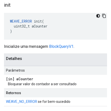
init
WEAVE_ERROR
 init(

  uint32_t aCounter

)
Inicialize uma mensagem
BlockQueryV1
.
Detalhes
Parâmetros
[in] a
Counter
Bloquear valor do contador a ser consultado
Retornos
WEAVE_NO_ERROR
se for bem-sucedido