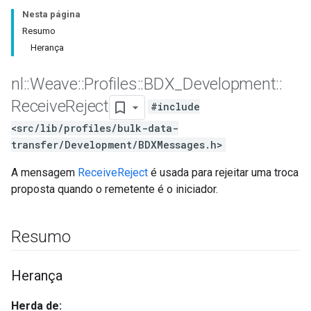
Nesta página
Resumo
Herança
nl
::
Weave
::
Profiles
::
BDX
_
Development
::
Receive
Reject
#include
<src/lib/profiles/bulk-data-
transfer/Development/BDXMessages.h>
A mensagem
ReceiveReject
é usada para rejeitar uma troca
proposta quando o remetente é o iniciador.
Resumo
Herança
Herda de: