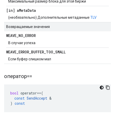
Максимальный размер блока для этой биржи
[in] a
Meta
Data
(необязательно) Дополнительные метаданные
TLV
Возвращаемые значения
WEAVE
_
NO
_
ERROR
В случае успеха
WEAVE
_
ERROR
_
BUFFER
_
TOO
_
SMALL
Если буфер слишком мал
оператор==
bool
operator
==
(
const
SendAccept
&
)
const