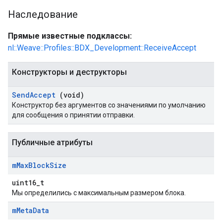
Наследование
Прямые известные подклассы:
nl::Weave::Profiles::BDX_Development::ReceiveAccept
Конструкторы и деструкторы
Send
Accept
(void)
Конструктор без аргументов со значениями по умолчанию
для сообщения о принятии отправки.
Публичные атрибуты
m
Max
Block
Size
uint16_t
Мы определились с максимальным размером блока.
m
Meta
Data