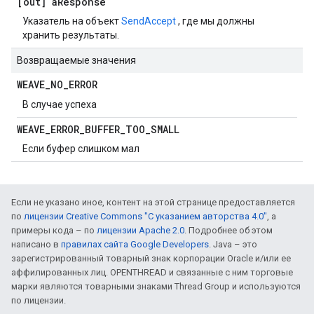
[out] a
Response
Указатель на объект
SendAccept
, где мы должны
хранить результаты.
Возвращаемые значения
WEAVE
_
NO
_
ERROR
В случае успеха
WEAVE
_
ERROR
_
BUFFER
_
TOO
_
SMALL
Если буфер слишком мал
Если не указано иное, контент на этой странице предоставляется
по
лицензии Creative Commons "С указанием авторства 4.0"
, а
примеры кода – по
лицензии Apache 2.0
. Подробнее об этом
написано в
правилах сайта Google Developers
. Java – это
зарегистрированный товарный знак корпорации Oracle и/или ее
аффилированных лиц. OPENTHREAD и связанные с ним торговые
марки являются товарными знаками Thread Group и используются
по лицензии.