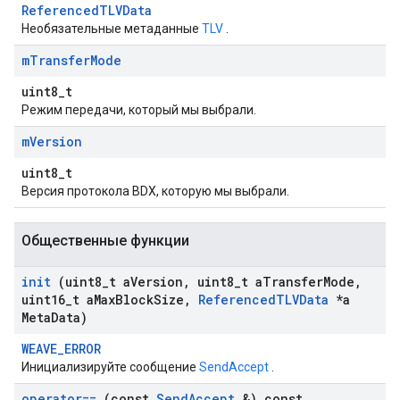
ReferencedTLVData
Необязательные метаданные
TLV
.
m
Transfer
Mode
uint8_t
Режим передачи, который мы выбрали.
m
Version
uint8_t
Версия протокола BDX, которую мы выбрали.
Общественные функции
init
(uint8
_
t a
Version
,
uint8
_
t a
Transfer
Mode
,
uint16
_
t a
Max
Block
Size
,
Referenced
TLVData
*a
Meta
Data)
WEAVE_ERROR
Инициализируйте сообщение
SendAccept
.
operator==
(const
Send
Accept
&) const