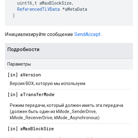
  uint16_t aMaxBlockSize,

ReferencedTLVData
 *aMetaData

)
Инициализируйте сообщение
SendAccept
.
Подробности
Параметры
[in] a
Version
Версия BDX, которую мы используем
[in] a
Transfer
Mode
Режим передачи, который должен иметь эта передача
(должен быть один из kMode_SenderDrive,
kMode_ReceiverDrive, kMode_Asynchronous)
[in] a
Max
Block
Size