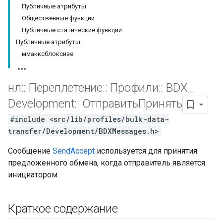
Публичные атрибуты
Общественные функции
Публичные статические функции
Публичные атрибуты
ммакксблоксизе
нл
::
Переплетение
::
Профили
::
BDX
_
Development
::
ОтправитьПринять
#include <src/lib/profiles/bulk-data-
transfer/Development/BDXMessages.h>
Сообщение
SendAccept
используется для принятия
предложенного обмена, когда отправитель является
инициатором.
Краткое содержание