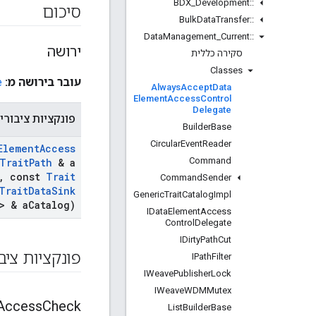
BDX
_
Development
::
סיכום
Bulk
Data
Transfer
::
Data
Management
_
Current
::
ירושה
סקירה כללית
Classes
עובר בירושה מ:
e
Always
Accept
Data
Element
Access
Control
Delegate
פונקציות ציבורי
Builder
Base
Circular
Event
Reader
Element
Access
Command
Trait
Path
& a
,
const
Trait
Command
Sender
Trait
Data
Sink
Generic
Trait
Catalog
Impl
> & a
Catalog)
IData
Element
Access
Control
Delegate
IDirty
Path
Cut
פונקציות ציב
IPath
Filter
IWeave
Publisher
Lock
IWeave
WDMMutex
Access
Check
List
Builder
Base