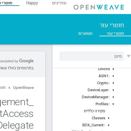
מדריכים
Happy
חומרי ע
סקירה כללית
Structs
::ArgParser
חומרי עזר
::Ble
חומרי עזר
מסמכים
::Inet
Weave
::
סקירה כללית
Classes
Structs
בתרגומים כאלו עשויו
Unions
ASN1
::
Crypto
::
OpenWeave
חומר
Device
Layer
::
Device
Manager
::
gement
_
Profiles
::
t
Access
סקירה כללית
Classes
Delegate
BDX
_
Current
::