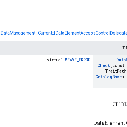
es::DataManagement_Current::IDataElementAccessControlDelegat
ות
virtual
WEAVE_ERROR
Data
Check
(const
Trait
Path
Catalog
Base
<
וריות
Data
Element