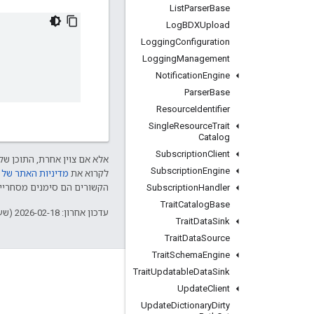
List
Parser
Base
Log
BDXUpload
Logging
Configuration
Logging
Management
Notification
Engine
Parser
Base
Resource
Identifier
Single
Resource
Trait
Catalog
Subscription
Client
אלא אם צוין אחרת, התוכן של 
Subscription
Engine
לקרוא את
מדיניות האתר של Google Developers‏
Subscription
Handler
הקשורים הם סימנים מסחריים של Thread Group והשימוש בהם נע
Trait
Catalog
Base
עדכון אחרון: 2026-02-18 (שעון UTC).
Trait
Data
Sink
Trait
Data
Source
Trait
Schema
Engine
GitHub
Trait
Updatable
Data
Sink
Update
Client
OpenWeave
Update
Dictionary
Dirty