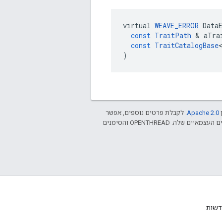
virtual
WEAVE_ERROR
Data
const
TraitPath
&
aTra
const
TraitCatalogBase
)
ן
Apache 2.0‏
. לקבלת פרטים נוספים, אפשר
.‏ Java הוא סימן מסחרי רשום של חברת Oracle ו/או של השותפים העצמאיים שלה. ‫OPENTHREAD והסימנים
דשות