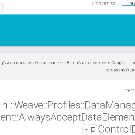
זר
מקורות מידע
‫Google משתמשת בטכנולוגיית AI כדי לתרגם תוכן לשפה המועדפת עליך.
ת להיות שגיאות.
י עזר
nl
::
Weave
::
Profiles
::
Data
Mana
rent
::
Always
Accept
Data
Elemen
Control