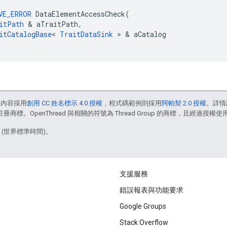
VE_ERROR
DataElementAccessCheck
(
itPath
&
aTraitPath
,
itCatalogBase
<
TraitDataSink
>
&
aCatalog
頁內容採用
創用 CC 姓名標示 4.0 授權
，程式碼範例則採用
阿帕契 2.0 授權
。詳情
註冊商標。OpenThread 與相關的符號為 Thread Group 的商標，且經過授權使
8 (世界標準時間)。
支援服務
錯誤報表與功能要求
Google Groups
Stack Overflow