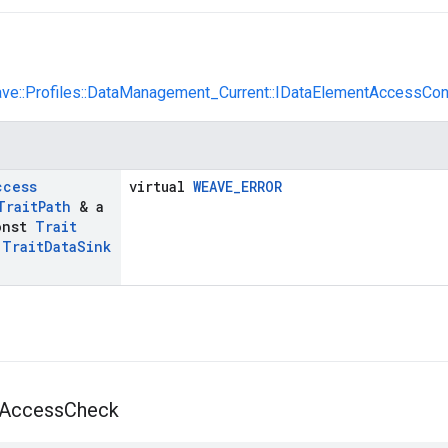
ave::Profiles::DataManagement_Current::IDataElementAccessCon
ccess
virtual
WEAVE_ERROR
Trait
Path
& a
nst
Trait
<
Trait
Data
Sink
)
Access
Check