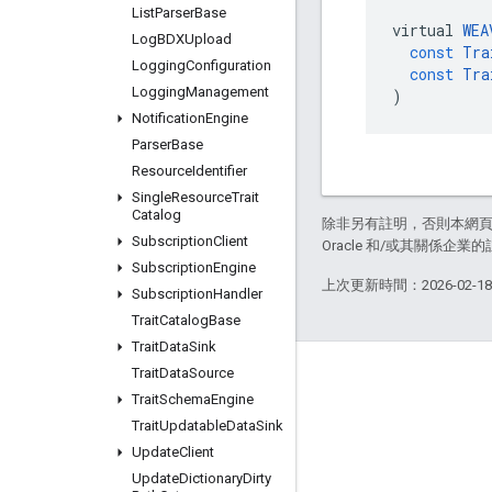
List
Parser
Base
virtual
WEA
Log
BDXUpload
const
Tra
Logging
Configuration
const
Tra
Logging
Management
)
Notification
Engine
Parser
Base
Resource
Identifier
Single
Resource
Trait
Catalog
除非另有註明，否則本網
Subscription
Client
Oracle 和/或其關係企業的
Subscription
Engine
上次更新時間：2026-02-1
Subscription
Handler
Trait
Catalog
Base
Trait
Data
Sink
Trait
Data
Source
GitHub
Trait
Schema
Engine
OpenWeave
Trait
Updatable
Data
Sink
Happy
Update
Client
Update
Dictionary
Dirty
OpenThread