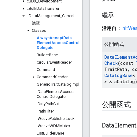
::
BDX
_
Development
::
Bulk
Data
Transfer
繼承
::
Data
Management
_
Current
總覽
沿用自：
nl::We
Classes
Always
Accept
Data
Element
Access
Control
公開函式
Delegate
Builder
Base
Data
Element
A
Circular
Event
Reader
Check
(const
Trait
Path
,
co
Command
Catalog
Base
Command
Sender
> & a
Catalog
Generic
Trait
Catalog
Impl
IData
Element
Access
Control
Delegate
公開函式
IDirty
Path
Cut
IPath
Filter
IWeave
Publisher
Lock
Data
Element
IWeave
WDMMutex
List
Builder
Base