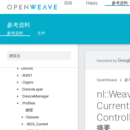
指南
Happy
參考資料
總覽
Structs
::ArgParser
參考資料
::Ble
參考資料
文件
::Inet
::
Weave
總覽
Classes
Structs
Unions
::
ASN1
OpenWeave
參
::
Crypto
::
Device
Layer
nl
::
Wea
::
Device
Manager
Current
::
Profiles
總覽
Control
Classes
::
BDX
_
Current
摘要