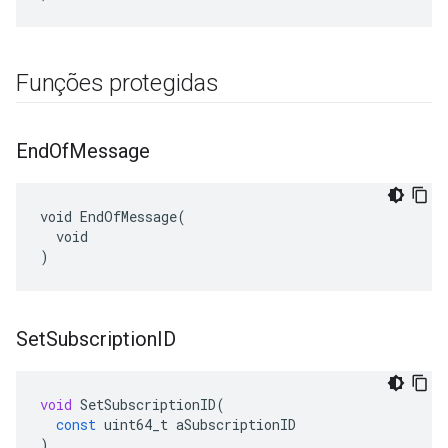
Funções protegidas
End
Of
Message
void EndOfMessage(

  void

)
Set
Subscription
ID
void
SetSubscriptionID
(
const
uint64_t
aSubscriptionID
)