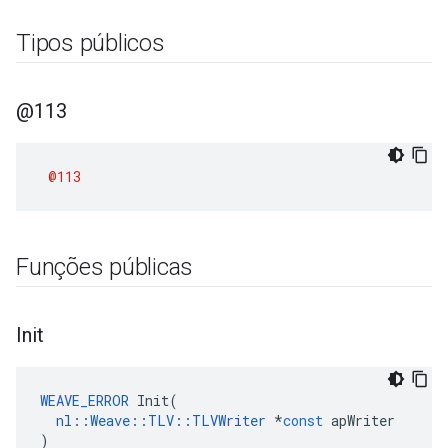
Tipos públicos
@113
@113
Funções públicas
Init
WEAVE_ERROR
Init
(
nl
::
Weave
::
TLV
::
TLVWriter
*
const
apWriter
)