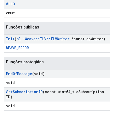
@113
enum
Funções públicas
Init
(
nl
::
Weave
::
TLV
::
TLVWriter
*const ap
Writer)
WEAVE_ERROR
Funções protegidas
End
Of
Message
(void)
void
Set
Subscription
ID
(const uint64
_
t a
Subscription
ID)
void