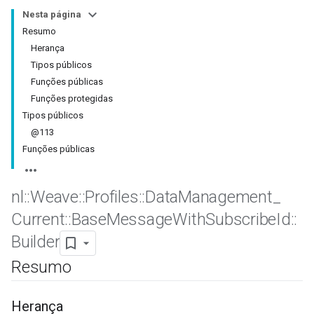
Nesta página
Resumo
Herança
Tipos públicos
Funções públicas
Funções protegidas
Tipos públicos
@113
Funções públicas
nl
::
Weave
::
Profiles
::
Data
Management
_
Id
Current
::
Base
Message
With
Subscribe
Id
::
Builder
Resumo
Herança