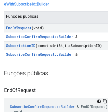
eWithSubscribeId::Builder
Funções públicas
End
Of
Request
(void)
SubscribeConfirmRequest::Builder
&
Subscription
ID
(const uint64
_
t a
Subscription
ID)
SubscribeConfirmRequest::Builder
&
Funções públicas
End
Of
Request
SubscribeConfirmRequest::Builder
 & EndOfRequest(

  void
