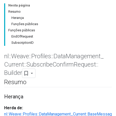
Nesta página
Resumo
Herança
Funções públicas
Funções públicas
EndOfRequest
SubscriptionID
nl
::
Weave
::
Profiles
::
Data
Management
_
Current
::
Subscribe
Confirm
Request
::
Builder
Id
Resumo
Herança
Herda de:
nl::Weave::Profiles::DataManagement_Current::BaseMessag