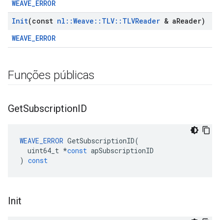
WEAVE_ERROR
Init
(const
nl
::
Weave
::
TLV
::
TLVReader
& a
Reader)
WEAVE_ERROR
Funções públicas
Get
Subscription
ID
WEAVE_ERROR
GetSubscriptionID
(
uint64_t
*
const
apSubscriptionID
)
const
Init