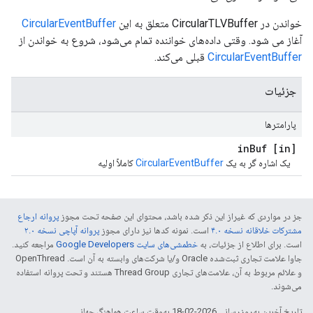
خواندن در CircularTLVBuffer متعلق به این
CircularEventBuffer
آغاز می شود. وقتی داده‌های خواننده تمام می‌شود، شروع به خواندن از
CircularEventBuffer
قبلی می‌کند.
جزئیات
پارامترها
Buf
[in] in
یک اشاره گر به یک
CircularEventBuffer
کاملاً اولیه
جز در مواردی که غیراز این ذکر شده باشد، محتوای این صفحه تحت مجوز
پروانه ارجاع
مشترکات خلاقانه نسخه ۴.۰
است. نمونه کدها نیز دارای مجوز
پروانه آپاچی نسخه ۲.۰
است. برای اطلاع از جزئیات، به
خطمشی‌های سایت Google Developers‏
مراجعه کنید.
جاوا علامت تجاری ثبت‌شده Oracle و/یا شرکت‌های وابسته به آن است. ‫OpenThread
و علائم مربوط به آن، علامت‌های تجاری Thread Group هستند و تحت پروانه استفاده
می‌شوند.
تاریخ آخرین به‌روزرسانی 2026-02-18 به‌وقت ساعت هماهنگ جهانی.