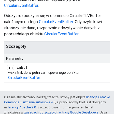
CircularEventBuffer
.
Odczyt rozpoczyna się w elemencie CircularTLVBuffer
należącym do tego
CircularEventBuffer
. Gdy czytnikowi
skończy się dane, rozpocznie odczytywanie danych z
poprzedniego obiektu
CircularEventBuffer
.
Szczegóły
Parametry
[in] in
Buf
wskaźnik do w pełni zainicjowanego obiektu
CircularEventBuffer
.
O ile nie stwierdzono inaczej, treść tej strony jest objęta
licencją Creative
Commons – uznanie autorstwa 4.0
, a przykładowy kod jest dostępny
na
licencji Apache 2.0
. Szczegółowe informacje na ten temat
znajdziesz w
zasadach dotyczących witryny Google Developers
. Java