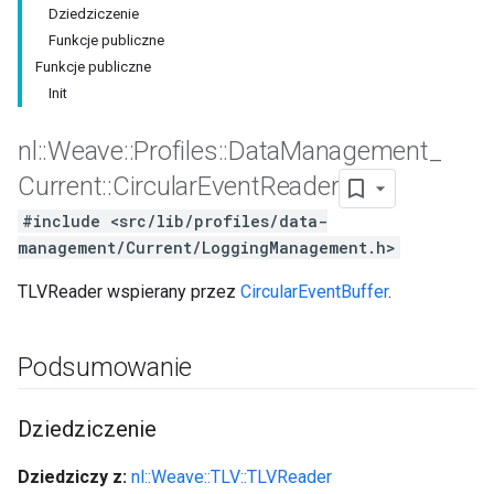
Dziedziczenie
Funkcje publiczne
Funkcje publiczne
Init
nl
::
Weave
::
Profiles
::
Data
Management
_
Current
::
Circular
Event
Reader
#include <src/lib/profiles/data-
management/Current/LoggingManagement.h>
TLVReader wspierany przez
CircularEventBuffer
.
Podsumowanie
Dziedziczenie
Dziedziczy z:
nl::Weave::TLV::TLVReader