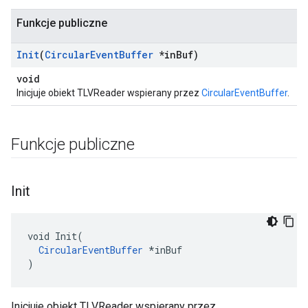
Funkcje publiczne
Init
(
Circular
Event
Buffer
*in
Buf)
void
Inicjuje obiekt TLVReader wspierany przez
CircularEventBuffer
.
Funkcje publiczne
Init
void Init(

CircularEventBuffer
 *inBuf

Id
)
Inicjuje obiekt TLVReader wspierany przez