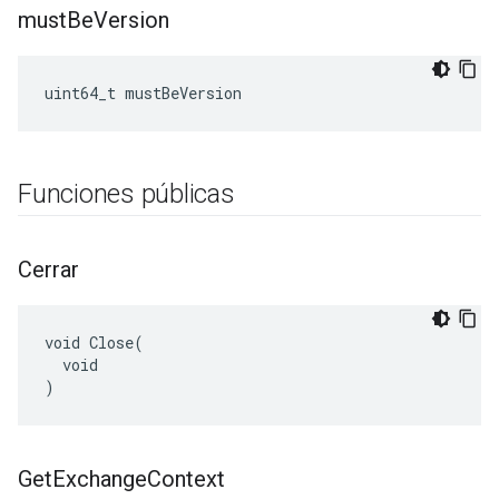
must
Be
Version
uint64_t mustBeVersion
Funciones públicas
Cerrar
void Close(

  void

)
Get
Exchange
Context