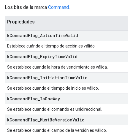
Los bits de la marca
Command
.
Propiedades
k
Command
Flag
_
Action
Time
Valid
Establece cuándo el tiempo de acción es válido.
k
Command
Flag
_
Expiry
Time
Valid
Se establece cuando la hora de vencimiento es válida.
k
Command
Flag
_
Initiation
Time
Valid
Se establece cuando el tiempo de inicio es válido.
k
Command
Flag
_
Is
One
Way
Se establece cuando el comando es unidireccional.
k
Command
Flag
_
Must
Be
Version
Valid
Se establece cuando el campo de la versión es válido.