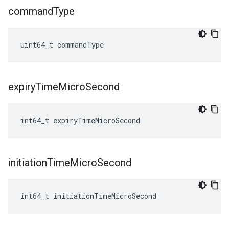
command
Type
uint64_t commandType
expiry
Time
Micro
Second
int64_t expiryTimeMicroSecond
initiation
Time
Micro
Second
int64_t initiationTimeMicroSecond