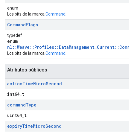
enum
Los bits de la marca
Command
.
Command
Flags
typedef
enum
nl::Weave::Profiles::DataManagement_Current::Comma
Los bits de la marca
Command
.
Atributos públicos
action
Time
Micro
Second
int64_t
command
Type
uint64_t
expiry
Time
Micro
Second