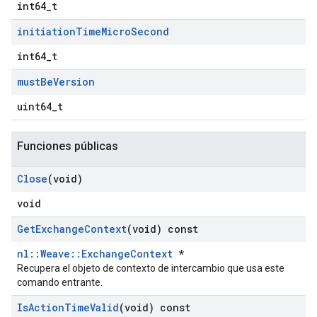
int64_t
initiation
Time
Micro
Second
int64_t
must
Be
Version
uint64_t
Funciones públicas
Close
(void)
void
Get
Exchange
Context
(void) const
nl::Weave::ExchangeContext
*
Recupera el objeto de contexto de intercambio que usa este
comando entrante.
Is
Action
Time
Valid
(void) const