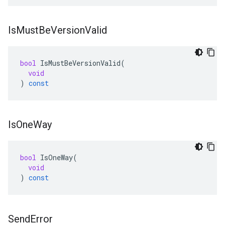
Is
Must
Be
Version
Valid
bool
IsMustBeVersionValid
(
void
)
const
Is
One
Way
bool
IsOneWay
(
void
)
const
Send
Error