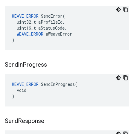
WEAVE_ERROR
 SendError(

  uint32_t aProfileId,

  uint16_t aStatusCode,

WEAVE_ERROR
 aWeaveError

)
Send
In
Progress
WEAVE_ERROR
 SendInProgress(

  void

)
Send
Response