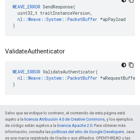
WEAVE_ERROR
SendResponse
(
uint32_t
traitInstanceVersion
,
nl
::
Weave
::
System
::
PacketBuffer
*
apPayload
)
Validate
Authenticator
WEAVE_ERROR
 ValidateAuthenticator(

nl::Weave::System::PacketBuffer
 *aRequestBuffer

)
Salvo que se indique lo contrario, el contenido de esta página está
sujeto a la
licencia Atribución 4.0 de Creative Commons
, y los ejemplos
de código están sujetos a la
licencia Apache 2.0
. Para obtener más
información, consulta las
políticas del sitio de Google Developers
. Java
es una marca registrada de Oracle o sus afiliados. OPENTHREAD y las