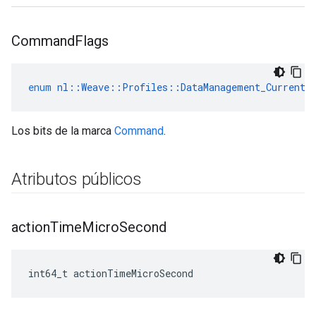
Command
Flags
enum
nl
::
Weave
::
Profiles
::
DataManagement_Current
:
Los bits de la marca
Command
.
Atributos públicos
action
Time
Micro
Second
int64_t actionTimeMicroSecond