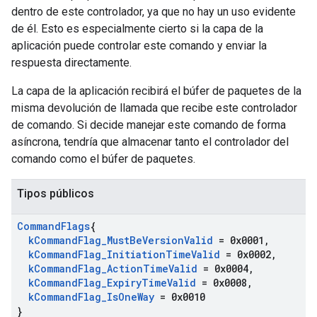
dentro de este controlador, ya que no hay un uso evidente
de él. Esto es especialmente cierto si la capa de la
aplicación puede controlar este comando y enviar la
respuesta directamente.
La capa de la aplicación recibirá el búfer de paquetes de la
misma devolución de llamada que recibe este controlador
de comando. Si decide manejar este comando de forma
asíncrona, tendría que almacenar tanto el controlador del
comando como el búfer de paquetes.
Tipos públicos
Command
Flags
{
k
Command
Flag
_
Must
Be
Version
Valid
= 0x0001
,
k
Command
Flag
_
Initiation
Time
Valid
= 0x0002
,
k
Command
Flag
_
Action
Time
Valid
= 0x0004
,
k
Command
Flag
_
Expiry
Time
Valid
= 0x0008
,
k
Command
Flag
_
Is
One
Way
= 0x0010
}