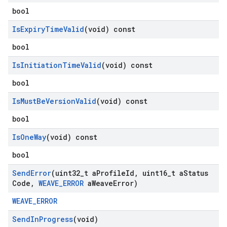
bool
Is
Expiry
Time
Valid
(void) const
bool
Is
Initiation
Time
Valid
(void) const
bool
Is
Must
Be
Version
Valid
(void) const
bool
Is
One
Way
(void) const
bool
Send
Error
(uint32
_
t a
Profile
Id
,
uint16
_
t a
Status
Code
,
WEAVE
_
ERROR
a
Weave
Error)
WEAVE_ERROR
Send
In
Progress
(void)