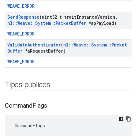
WEAVE_ERROR
Send
Response
(uint32
_
t trait
Instance
Version
,
nl
::
Weave
::
System
::
Packet
Buffer
*ap
Payload)
WEAVE_ERROR
Validate
Authenticator
(
nl
::
Weave
::
System
::
Packet
Buffer
*a
Request
Buffer)
WEAVE_ERROR
Tipos públicos
Command
Flags
 CommandFlags