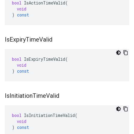
bool
IsActionTimeValid
(
void
)
const
Is
Expiry
Time
Valid
bool
IsExpiryTimeValid
(
void
)
const
Is
Initiation
Time
Valid
bool
IsInitiationTimeValid
(
void
)
const