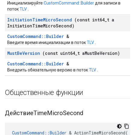
Инициализируйте
CustomCommand::Builder
для записи в
поток
TLV
.
Initiation
Time
Micro
Second
(const int64
_
t a
Initiation
Time
Micro
Second)
CustomCommand::Builder
&
Введите время инициализации в поток
TLV
.
Must
Be
Version
(const uint64
_
t a
Must
Be
Version)
CustomCommand::Builder
&
Внедрить обязательную версию в поток
TLV
.
Общественные функции
ДействиеTime
Micro
Second
CustomCommand
::
Builder
&
ActionTimeMicroSecond
(