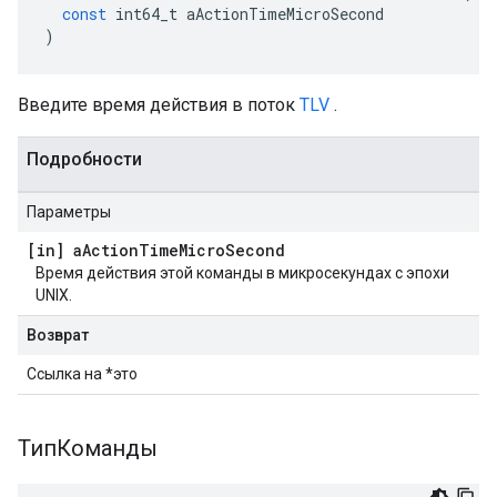
const
int64_t
aActionTimeMicroSecond
)
Введите время действия в поток
TLV
.
Подробности
Параметры
[in] a
Action
Time
Micro
Second
Время действия этой команды в микросекундах с эпохи
UNIX.
Возврат
Ссылка на *это
ТипКоманды