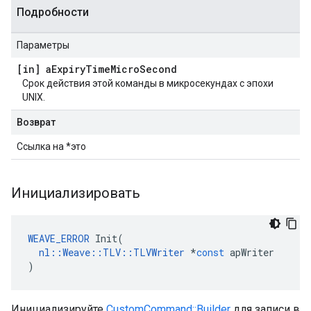
Подробности
Параметры
[in] a
Expiry
Time
Micro
Second
Срок действия этой команды в микросекундах с эпохи
UNIX.
Возврат
Ссылка на *это
Инициализировать
WEAVE_ERROR
Init
(
nl
::
Weave
::
TLV
::
TLVWriter
*
const
apWriter
)
Инициализируйте
CustomCommand::Builder
для записи в