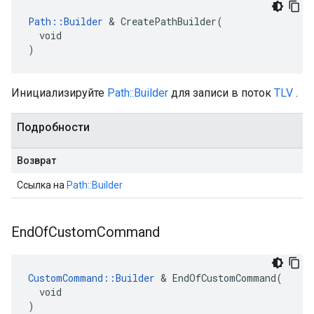
Path::Builder
 & CreatePathBuilder(

  void

)
Инициализируйте
Path::Builder
для записи в поток
TLV
.
Подробности
Возврат
Ссылка на
Path::Builder
End
Of
Custom
Command
CustomCommand::Builder
 & EndOfCustomCommand(

  void

)