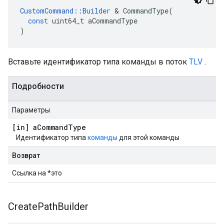
CustomCommand
::
Builder
&
CommandType
(
const
uint64_t
aCommandType
)
Вставьте идентификатор типа команды в поток
TLV
.
Подробности
Параметры
[in] a
Command
Type
Идентификатор типа
команды
для этой команды
Возврат
Ссылка на *это
Create
Path
Builder