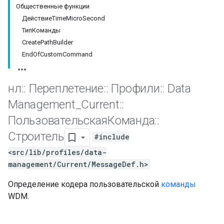
Общественные функции
ДействиеTimeMicroSecond
ТипКоманды
CreatePathBuilder
EndOfCustomCommand
нл
::
Переплетение
::
Профили
::
Data
Management
_
Current
::
ПользовательскаяКоманда
::
Строитель
#include
Id
<src/lib/profiles/data-
management/Current/MessageDef.h>
Определение кодера пользовательской
команды
WDM.