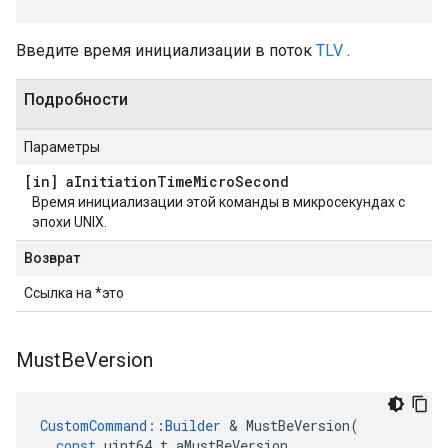
Введите время инициализации в поток
TLV
.
Подробности
Параметры
[in] a
Initiation
Time
Micro
Second
Время инициализации этой команды в микросекундах с
эпохи UNIX.
Возврат
Ссылка на *это
Must
Be
Version
CustomCommand
::
Builder
&
MustBeVersion
(
const
uint64_t
aMustBeVersion