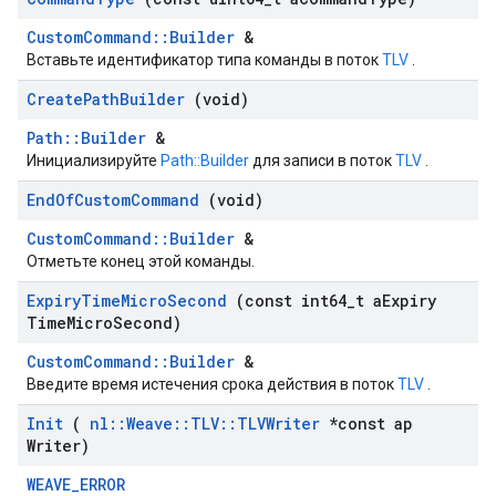
CustomCommand::Builder
&
Вставьте идентификатор типа команды в поток
TLV
.
Create
Path
Builder
(void)
Path::Builder
&
Инициализируйте
Path::Builder
для записи в поток
TLV
.
End
Of
Custom
Command
(void)
CustomCommand::Builder
&
Отметьте конец этой команды.
Expiry
Time
Micro
Second
(const int64
_
t a
Expiry
Time
Micro
Second)
CustomCommand::Builder
&
Введите время истечения срока действия в поток
TLV
.
Init
(
nl
::
Weave
::
TLV
::
TLVWriter
*const ap
Writer)
WEAVE_ERROR