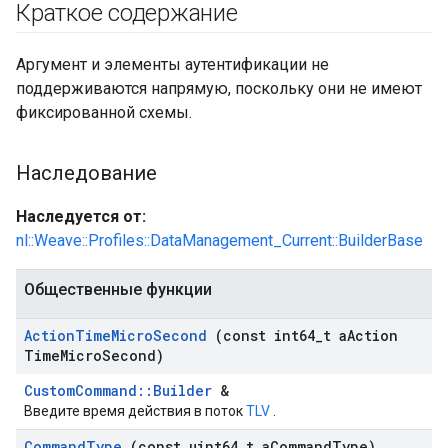
Краткое содержание
Аргумент и элементы аутентификации не
поддерживаются напрямую, поскольку они не имеют
фиксированной схемы.
Наследование
Наследуется от:
nl::Weave::Profiles::DataManagement_Current::BuilderBase
Общественные функции
Action
Time
Micro
Second
(const int64
_
t a
Action
Time
Micro
Second)
CustomCommand::Builder
&
Введите время действия в поток
TLV
.
Command
Type
(const uint64
_
t a
Command
Type)