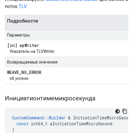
поток
TLV
.
Подробности
Параметры
[in] ap
Writer
Указатель на TLVWriter.
Возвращаемые значения
WEAVE
_
NO
_
ERROR
об успехе
Инициатионтимемикросекунда
CustomCommand
::
Builder
&
InitiationTimeMicroSecond
const
int64_t
aInitiationTimeMicroSecond
)