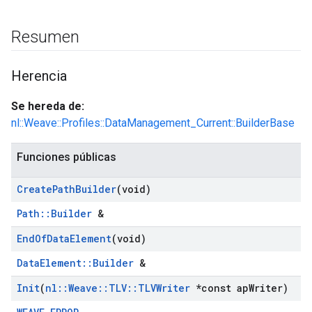
Resumen
Herencia
Se hereda de:
nl::Weave::Profiles::DataManagement_Current::BuilderBase
Funciones públicas
Create
Path
Builder
(void)
Path::Builder
&
End
Of
Data
Element
(void)
DataElement::Builder
&
Init
(
nl
::
Weave
::
TLV
::
TLVWriter
*const ap
Writer)