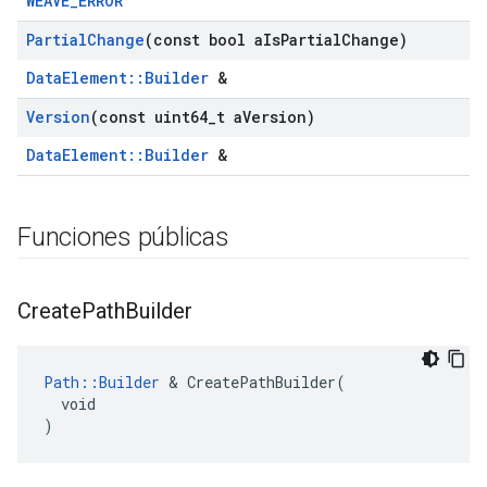
WEAVE_ERROR
Partial
Change
(const bool a
Is
Partial
Change)
DataElement::Builder
&
Version
(const uint64
_
t a
Version)
DataElement::Builder
&
Funciones públicas
Create
Path
Builder
Path::Builder
 & CreatePathBuilder(

  void

)