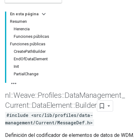
En esta página
Resumen
Herencia
Funciones públicas
Funciones públicas
CreatePathBuilder
EndOfDataElement
Init
PartialChange
Id
nl
::
Weave
::
Profiles
::
Data
Management
_
Current
::
Data
Element
::
Builder
#include <src/lib/profiles/data-
management/Current/MessageDef.h>
Definición del codificador de elementos de datos de WDM.