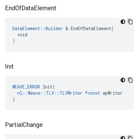
End
Of
Data
Element
DataElement::Builder
 & EndOfDataElement(

  void

)
Init
WEAVE_ERROR
Init
(
nl
::
Weave
::
TLV
::
TLVWriter
*
const
apWriter
)
Partial
Change