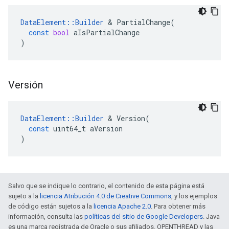
DataElement
::
Builder
&
PartialChange
(
const
bool
aIsPartialChange
)
Versión
DataElement
::
Builder
&
Version
(
const
uint64_t
aVersion
)
Salvo que se indique lo contrario, el contenido de esta página está
sujeto a la
licencia Atribución 4.0 de Creative Commons
, y los ejemplos
de código están sujetos a la
licencia Apache 2.0
. Para obtener más
información, consulta las
políticas del sitio de Google Developers
. Java
es una marca registrada de Oracle o sus afiliados. OPENTHREAD y las