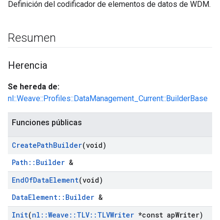
Definición del codificador de elementos de datos de WDM.
Resumen
Herencia
Se hereda de:
nl::Weave::Profiles::DataManagement_Current::BuilderBase
Funciones públicas
Create
Path
Builder
(void)
Path::Builder
&
End
Of
Data
Element
(void)
DataElement::Builder
&
Init
(
nl
::
Weave
::
TLV
::
TLVWriter
*const ap
Writer)