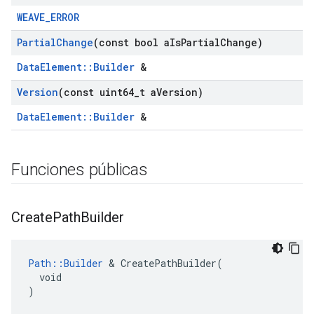
WEAVE_ERROR
Partial
Change
(const bool a
Is
Partial
Change)
DataElement::Builder
&
Version
(const uint64
_
t a
Version)
DataElement::Builder
&
Funciones públicas
Create
Path
Builder
Path::Builder
 & CreatePathBuilder(

  void

)