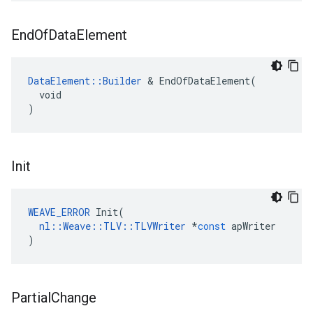
End
Of
Data
Element
DataElement::Builder
 & EndOfDataElement(

  void

)
Init
WEAVE_ERROR
Init
(
nl
::
Weave
::
TLV
::
TLVWriter
*
const
apWriter
)
Partial
Change