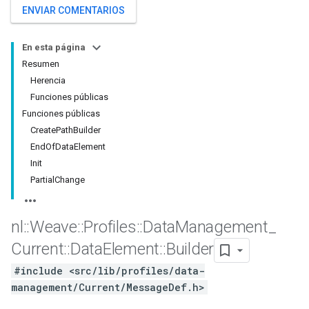
ENVIAR COMENTARIOS
En esta página
Resumen
Herencia
Funciones públicas
Funciones públicas
CreatePathBuilder
EndOfDataElement
Init
PartialChange
Id
nl
::
Weave
::
Profiles
::
Data
Management
_
Current
::
Data
Element
::
Builder
#include <src/lib/profiles/data-
management/Current/MessageDef.h>